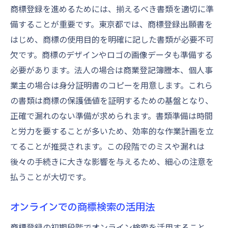
商標選定後の手続きフロー
商標登録を進めるためには、揃えるべき書類を適切に準
備することが重要です。東京都では、商標登録出願書を
法的要件を満たしているか確認
はじめ、商標の使用目的を明確に記した書類が必要不可
コスト管理と支払いスケジュール
欠です。商標のデザインやロゴの画像データも準備する
登録後の権利保護の手続き
必要があります。法人の場合は商業登記簿謄本、個人事
成功事例から得る教訓
業主の場合は身分証明書のコピーを用意します。これら
商標登録完了までの流れを把握して安心の手続
の書類は商標の保護価値を証明するための基盤となり、
き
正確で漏れのない準備が求められます。書類準備は時間
登録通知を受け取るまでの期間
と労力を要することが多いため、効率的な作業計画を立
登録証の受領とその後の手続き
てることが推奨されます。この段階でのミスや漏れは
商標権の維持管理の方法
後々の手続きに大きな影響を与えるため、細心の注意を
払うことが大切です。
東京都での商標使用の注意点
登録後の商標保護戦略
オンラインでの商標検索の活用法
実際の登録事例を参考にする
商標登録の初期段階でオンライン検索を活用すること