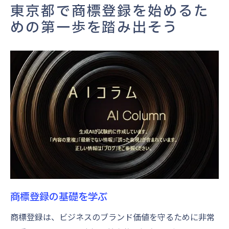
東京都特有の規制を理解する
東京都で商標登録を始めるた
商標登録のスケジュールを立てる
めの第一歩を踏み出そう
商標選定でブランドの未来を築く秘訣
適切な商標を選ぶための基準
競合調査で差別化ポイントを見つける
商標の多様性とその重要性
ブランドイメージと商標の一致
法的に守られる商標の特徴
東京都での商標登録における先行事例を学
ぶ
効率的な商標申請手続きで時間とコストを節約
申請書類の書き方と注意点
商標登録の基礎を学ぶ
オンライン申請のメリットと方法
商標登録は、ビジネスのブランド価値を守るために非常
東京都の知財支援窓口を活用する