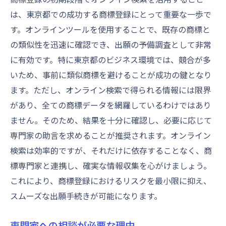
東京都独自の商標登録の注意点とは
は、東京都での成功する商標登録にとって重要な一歩で
地域特性と商標の関係性
す。オンラインツールを使用することで、既存の商標と
東京都特有の商標ルール
の類似性を迅速に確認でき、出願の予備調査として非常
地方自治体と連携した商標取得
に有効です。特に東京都のビジネス環境では、競合が多
地域ブランディングと商標の活用
いため、事前に類似商標を避けることが成功の鍵となり
東京都内の商標登録支援サービス
ます。ただし、オンライン検索で得られる情報には限界
があり、全ての商標データを網羅しているわけではあり
成功するために知っておくべき地域情報
ません。そのため、結果を十分に確認し、必要に応じて
商標登録で事業成功への道を切り開く
専門家の助言を求めることが推奨されます。オンライン
商標がもたらすビジネスの成長
検索は効率的ですが、それだけに依存することなく、商
ブランド価値を高める商標戦略
標専門家と連携し、確実な情報収集を心がけましょう。
商標を活用したマーケティング手法
これにより、商標登録におけるリスクを最小限に抑え、
事業拡大と商標の関係性
スムーズな出願手続きが可能になります。
ブランド保護と市場競争力
東京都内での商標活用事例
専門家への相談が必要な理由