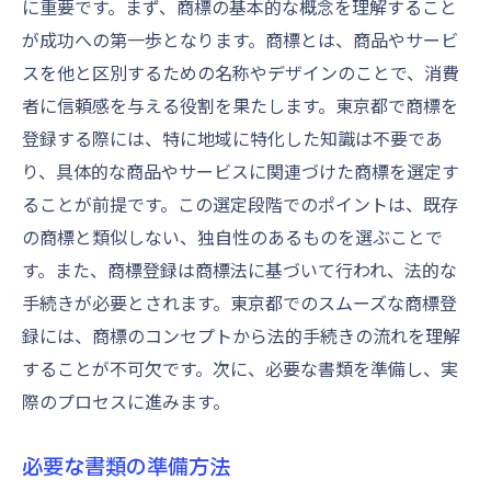
に重要です。まず、商標の基本的な概念を理解すること
費用対効果を最大化する戦略
が成功への第一歩となります。商標とは、商品やサービ
申請手続きで避けるべき一般的なミス
スを他と区別するための名称やデザインのことで、消費
プロセスを効率化するためのツール紹介
者に信頼感を与える役割を果たします。東京都で商標を
登録する際には、特に地域に特化した知識は不要であ
商標審査をスムーズに通過するためのポイント
り、具体的な商品やサービスに関連づけた商標を選定す
審査基準を理解する
ることが前提です。この選定段階でのポイントは、既存
拒絶理由通知への対策
の商標と類似しない、独自性のあるものを選ぶことで
審査期間を短縮する方法
す。また、商標登録は商標法に基づいて行われ、法的な
修正申請の適切な手順
手続きが必要とされます。東京都でのスムーズな商標登
東京都での審査官とのコミュニケーション
録には、商標のコンセプトから法的手続きの流れを理解
商標権の取得成功例から学ぶ
することが不可欠です。次に、必要な書類を準備し、実
東京都で商標登録を成功させるためのチェック
際のプロセスに進みます。
リスト
必要な書類の準備方法
事前準備で確認すべき事項