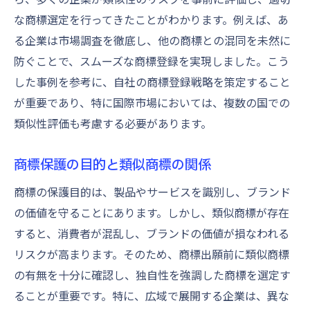
商標の差別化を図るためのアイデア
な商標選定を行ってきたことがわかります。例えば、あ
る企業は市場調査を徹底し、他の商標との混同を未然に
成功事例が示す商標出願の新たな視点
防ぐことで、スムーズな商標登録を実現しました。こう
商標データベースの活用で類似商標を事前に排
した事例を参考に、自社の商標登録戦略を策定すること
除
が重要であり、特に国際市場においては、複数の国での
商標データベースの基本と活用法
類似性評価も考慮する必要があります。
データベースからの情報収集の手順
類似商標を見つけるための検索テクニック
商標保護の目的と類似商標の関係
データベースを使った類似性の客観的評価
商標の保護目的は、製品やサービスを識別し、ブランド
商標データベース活用の実践例
の価値を守ることにあります。しかし、類似商標が存在
類似商標回避におけるデータベースの限界
すると、消費者が混乱し、ブランドの価値が損なわれる
商標の独自性を確保するための視覚的検証方法
リスクが高まります。そのため、商標出願前に類似商標
視覚的要素による商標の差別化
の有無を十分に確認し、独自性を強調した商標を選定す
ることが重要です。特に、広域で展開する企業は、異な
独自性確保のためのデザイン戦略