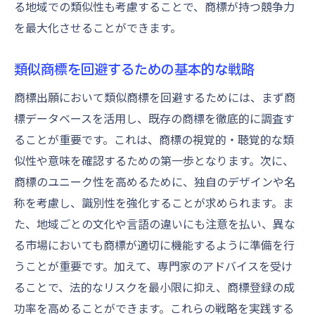
る地域での類似性も考慮することで、商標が持つ競争力
視覚的検証における専門家の重要性
を最大化させることができます。
独自性を高めるためのデザイン要素の選定
商標の視覚的検証手法とその効果
類似商標を回避するための基本的な戦略
独自性を保つための継続的な視覚的監査
商標出願において類似商標を回避するためには、まず商
標データベースを活用し、既存の商標を徹底的に調査す
ることが重要です。これは、商標の視覚的・聴覚的な類
似性や意味を確認するための第一歩となります。次に、
商標のユニーク性を高めるために、独自のデザインや名
称を考慮し、識別性を強化することが求められます。ま
た、地域ごとの文化や言語の違いにも注意を払い、異な
る市場においても商標が適切に機能するように準備を行
うことが重要です。加えて、専門家のアドバイスを受け
ることで、法的なリスクを最小限に抑え、商標登録の成
功率を高めることができます。これらの戦略を実践する