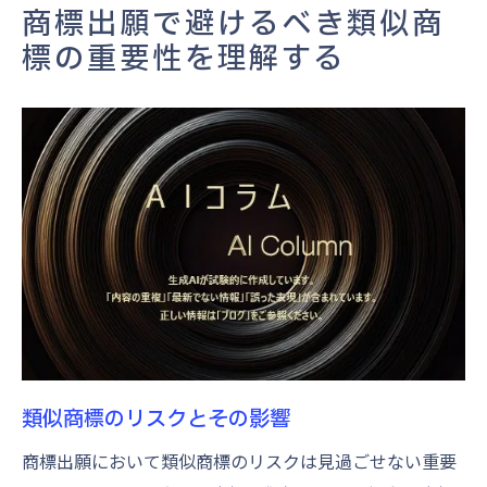
類似商標を回避するための基本的な戦略
商標出願で避けるべき類似商
商標の登録拒否を避けるためのチェックポ
標の重要性を理解する
イント
商標の類似性を事前に確認する効果的な手法と
は
商標データベースの活用法
視覚的および聴覚的類似性の評価方法
意味の違いを検証するためのアプローチ
多角的な商標調査の手順
類似性チェックツールの効果的な使用法
商標専門家による類似性分析の重要性
成功する商標出願のために押さえるべき専門家
類似商標のリスクとその影響
の助言
商標出願において類似商標のリスクは見過ごせない重要
専門家の意見を取り入れるメリット