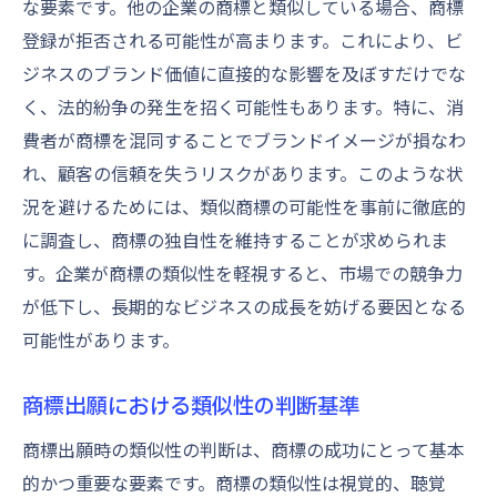
な要素です。他の企業の商標と類似している場合、商標
商標の選択と出願戦略の策定
登録が拒否される可能性が高まります。これにより、ビ
法的アドバイスとリスク管理
ジネスのブランド価値に直接的な影響を及ぼすだけでな
商標使用目的の明確化における専門家の役
く、法的紛争の発生を招く可能性もあります。特に、消
割
費者が商標を混同することでブランドイメージが損なわ
類似性の判断における専門的視点
れ、顧客の信頼を失うリスクがあります。このような状
成功事例から学ぶ専門家の活用方法
況を避けるためには、類似商標の可能性を事前に徹底的
に調査し、商標の独自性を維持することが求められま
類似商標を避けてビジネスを守るためのステッ
す。企業が商標の類似性を軽視すると、市場での競争力
プ
が低下し、長期的なビジネスの成長を妨げる要因となる
リサーチから始まる商標出願の流れ
可能性があります。
ブランド戦略と商標選定の連携
類似商標を避けるためのプロセスの確立
商標出願における類似性の判断基準
商標の登録後の管理と防御策
商標出願時の類似性の判断は、商標の成功にとって基本
競合分析による類似性リスクの低減
的かつ重要な要素です。商標の類似性は視覚的、聴覚