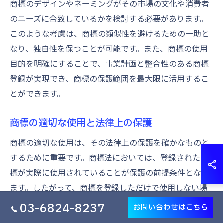
商標のデザインやネーミングがその市場の文化や消費者
のニーズに合致しているかを検討する必要があります。
このような考慮は、商標の類似性を避けるための一助と
なり、独自性を保つことが可能です。また、商標の使用
目的を明確にすることで、事業計画と整合性のある商標
登録が実現でき、商標の保護範囲を最大限に活用するこ
とができます。
商標の適切な使用と法律上の保護
商標の適切な使用は、その法律上の保護を確かなものと
するために重要です。商標法においては、登録された商
標が実際に使用されていることが保護の前提条件となり
ます。したがって、商標を登録しただけで使用しない場
合、その商標権が失効するリスクがあります。実際の使
03-6824-8237
お問い合わせはこちら
用を通じて商標は市場に根付くため、企業は商標の使用