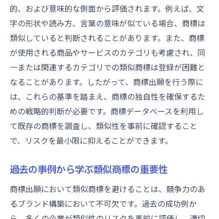
類似商標の特定と解決策の提示
的、および意味的な側面から評価されます。例えば、文
商標の使用目的を明確化することの重要性
字の形状や読み方、言葉の意味が似ている場合、商標は
使用目的の明確化と商標の保護範囲
類似していると判断されることがあります。また、商標
長期的なブランド戦略と商標の役割
が使用される商品やサービスのカテゴリも考慮され、同
一または関連するカテゴリでの類似商標は登録が困難と
商標の使用目的が出願に与える影響
なることがあります。したがって、商標出願を行う際に
商標の適切な使用と法律上の保護
は、これらの基準を踏まえ、商標の独自性を確保するた
使用目的に応じた商標の選定基準
めの戦略的判断が必要です。商標データベースを利用し
商標の使用目的を計画するステップ
て既存の商標を調査し、類似性を事前に確認すること
商標出願の成功事例から学ぶ類似性回避のポイ
で、リスクを最小限に抑えることができます。
ント
成功事例に見る類似性の回避方法
過去の事例から学ぶ類似商標の重要性
商標選定で成功した企業の秘訣
商標出願において類似商標を避けることは、競争力のあ
効果的な商標の差別化戦略
るブランド構築において不可欠です。過去の成功例か
類似性回避に成功した事例の分析
ら、多くの企業が類似性のリスクを事前に評価し、適切