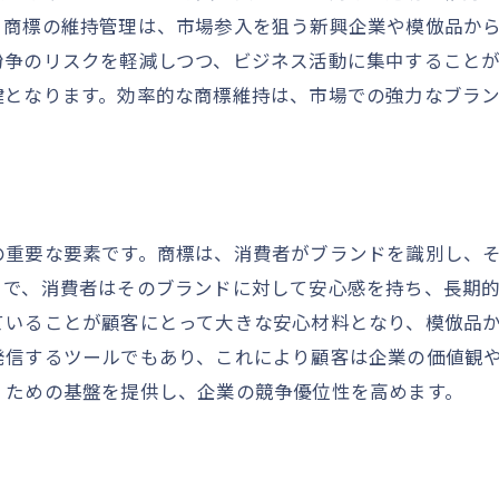
。商標の維持管理は、市場参入を狙う新興企業や模倣品か
商標侵害の事例分析と教訓
紛争のリスクを軽減しつつ、ビジネス活動に集中すること
商標の定期的な見直しがもたらす安定性
鍵となります。効率的な商標維持は、市場での強力なブラ
商標見直しでブランドポジションを再確認
市場変化に応じた商標戦略の見直し
商標見直しで新たな価値を発見する方法
効果的な商標見直しのスケジュール策定
の重要な要素です。商標は、消費者がブランドを識別し、
商標見直しにおけるデータの活用法
とで、消費者はそのブランドに対して安心感を持ち、長期
商標見直しの成功事例と学ぶべき点
ていることが顧客にとって大きな安心材料となり、模倣品
法的保護を強化する商標更新のポイント
発信するツールでもあり、これにより顧客は企業の価値観
商標更新期限を守るための管理方法
くための基盤を提供し、企業の競争優位性を高めます。
商標権更新時に考慮すべき法的要件
商標権更新で法的保護を強化する手法