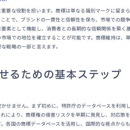
商標戦略における専門家の重要性
は重要な役割を担います。商標は単なる識別マークに留ま
専門家ネットワークを活用する方法
ることで、ブランドの一貫性と信頼性を保ち、市場での競
最新の商標法規制情報の取得
な要素として機能し、消費者との長期的な信頼関係を築く
商標管理における専門家の成功事例
い市場での地位を確立することが可能です。商標維持は、
商標権維持の秘訣でビジネスの成長を支える
要な戦略の一部と言えます。
商標権維持がビジネス成長に与える影響
持続可能なビジネス構築と商標権維持
せるための基本ステップ
商標権維持を活用したブランド成長戦略
ビジネス拡大における商標維持の役割
商標権維持の成功事例から学ぶ成長の鍵
商標権維持とビジネス成功の相関関係
欠かせません。まず初めに、特許庁のデータベースを利用
これにより、商標権の侵害リスクを早期に発見し、対応策
す。各国の商標データベースを活用し、国際的な視点から