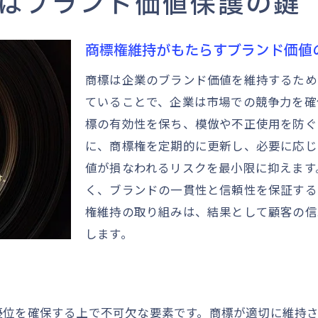
はブランド価値保護の鍵
商標権維持を成功させるための基本ステップ
商標権維持のための効果的な調査法
商標権維持がもたらすブランド価値
商標登録時に考慮すべきポイント
商標は企業のブランド価値を維持するため
商標使用状況のモニタリング戦略
ていることで、企業は市場での競争力を確
商標更新のタイミングと手続き
標の有効性を保ち、模倣や不正使用を防ぐ
商標維持における法的助言の重要性
に、商標権を定期的に更新し、必要に応じ
商標データベースの活用方法
値が損なわれるリスクを最小限に抑えます
く、ブランドの一貫性と信頼性を保証する
商標侵害からブランドを守るための対策
権維持の取り組みは、結果として顧客の信
商標侵害の兆候とその予防策
します。
法的措置による商標保護の強化
商標侵害時の迅速な対応手順
競合調査で侵害リスクを軽減する方法
優位を確保する上で不可欠な要素です。商標が適切に維持
商標権の防衛戦略を見直す