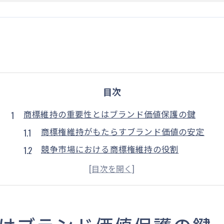
目次
商標維持の重要性とはブランド価値保護の鍵
商標権維持がもたらすブランド価値の安定
競争市場における商標権維持の役割
顧客信頼を築く商標維持の効果
商標権維持で競争優位性を保つ方法
ブランドイメージを強化する商標権維持
長期的なブランド戦略と商標権維持の関係