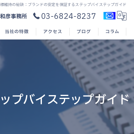
商標維持の秘訣：ブランドの安定を保証するステップバイステップガイド
03-6824-8237
和彦事務所
当社の特徴
アクセス
ブログ
コラム
コンサル
新規開業
申請(出願)
ップバイステップガイド
登録
相談