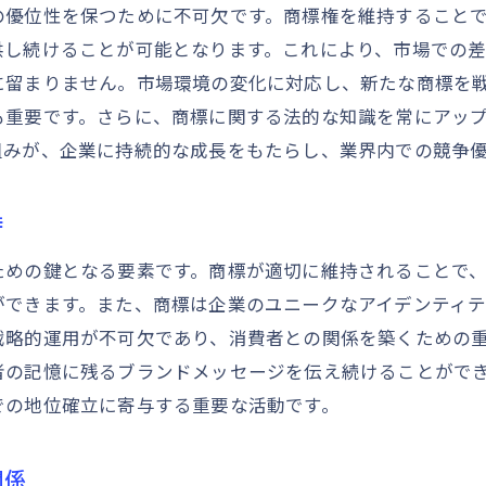
商標権更新申請の具体的なステップ
の優位性を保つために不可欠です。商標権を維持すること
更新時の商標価値の再評価方法
供し続けることが可能となります。これにより、市場での
商標権更新の成功事例とその秘訣
に留まりません。市場環境の変化に対応し、新たな商標を
も重要です。さらに、商標に関する法的な知識を常にアッ
市場調査で商標ポジショニングを最適化
組みが、企業に持続的な成長をもたらし、業界内での競争
市場調査がもたらす商標戦略の進化
消費者動向を掴む商標ポジショニング法
持
競合分析による商標ポジショニングの強化
ための鍵となる要素です。商標が適切に維持されることで
市場調査で商標の価値を再構築する
ができます。また、商標は企業のユニークなアイデンティテ
商標ポジショニング成功事例からの学び
戦略的運用が不可欠であり、消費者との関係を築くための
商標ポジショニングにおける最新のトレンド
者の記憶に残るブランドメッセージを伝え続けることがで
専門家の助言が商標維持に不可欠な理由
での地位確立に寄与する重要な活動です。
商標専門家がもたらす利点とその活用法
商標権維持における法律専門家の役割
関係