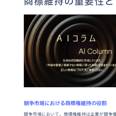
商標維持の重要性と
競争市場における商標権維持の役割
競争市場において、商標権維持は企業が競争