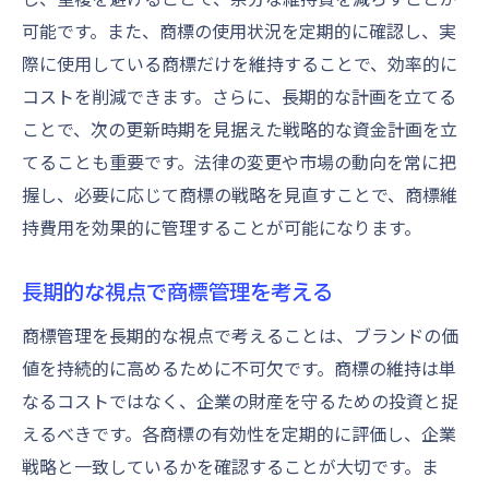
商標価値を高める維持費用の予算化と計画
可能です。また、商標の使用状況を定期的に確認し、実
商標維持費用の予算計画の重要性
際に使用している商標だけを維持することで、効率的に
商標価値を向上させる効果的な予算化
コストを削減できます。さらに、長期的な計画を立てる
商標維持費用の計画と企業成長の関係
ことで、次の更新時期を見据えた戦略的な資金計画を立
予算化を通じて商標価値を強化する方法
てることも重要です。法律の変更や市場の動向を常に把
長期的なブランド価値を支える商標予算管
握し、必要に応じて商標の戦略を見直すことで、商標維
理
持費用を効果的に管理することが可能になります。
商標維持費用の計画的管理と企業戦略の統
長期的な視点で商標管理を考える
合
商標維持費用を見直し長期的なブランド保護を
商標管理を長期的な視点で考えることは、ブランドの価
実現
値を持続的に高めるために不可欠です。商標の維持は単
なるコストではなく、企業の財産を守るための投資と捉
長期的なブランド保護のための費用見直し
えるべきです。各商標の有効性を定期的に評価し、企業
商標維持計画を再構築するためのポイント
戦略と一致しているかを確認することが大切です。ま
ブランド価値を守るための商標再評価