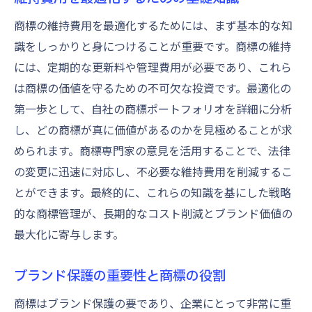
ティス
商標の維持費用を最適化するためには、まず基本的な知
商標維持費用削減のための戦略的アプロー
識をしっかりと身につけることが重要です。商標の維持
チ
には、定期的な更新料や管理費用が必要であり、これら
企業資産としての商標とその管理方法
は商標の価値を守るための不可欠な投資です。最適化の
商標維持におけるコスト削減のための新技
第一歩として、自社の商標ポートフォリオを詳細に分析
術
し、どの商標が真に価値があるのかを見極めることが求
商標維持費用を効率化するためのプロセス
められます。商標専門家の意見を活用することで、法律
改善
の変更に迅速に対応し、不必要な維持費用を削減するこ
商標維持費用を最適化するための革新的な
とができます。最終的に、これらの知識を基にした戦略
方法
的な商標管理が、長期的なコスト削減とブランド価値の
最大化に寄与します。
商標登録後の維持費用を軽減する実践的ステッ
プ
ブランド保護の重要性と商標の役割
商標登録後に必要な維持費用の理解
維持費用軽減のための具体的なステップ
商標はブランド保護の要であり、企業にとって非常に重