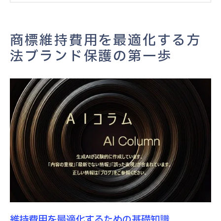
長期的な視点で商標管理を考える
費用対効果を高める商標戦略
商標維持費用を最適化する方
商標維持費用の見直しと最適化のポイント
法ブランド保護の第一歩
商標の価値を守る維持費用管理の重要性
商標価値を最大化するための管理方法
持続可能な商標維持のための戦略
商標維持費用と企業価値の相関関係
企業のブランド戦略と商標管理の連携
商標の価値を守るための費用管理手法
商標維持費用を管理する上での課題と対策
商標維持費用を効率化するための戦略とポイン
ト
効率的な商標維持費用管理のベストプラク
維持費用を最適化するための基礎知識