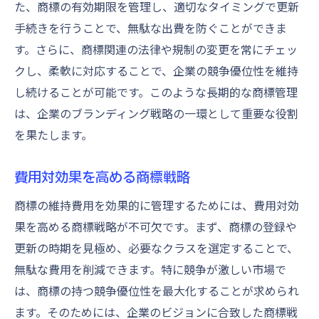
た、商標の有効期限を管理し、適切なタイミングで更新
商標維持費用見直しのタイミングと方法
手続きを行うことで、無駄な出費を防ぐことができま
持続可能な商標維持を実現するための戦略
す。さらに、商標関連の法律や規制の変更を常にチェッ
ブランド保護のための費用見直しと実践
クし、柔軟に対応することで、企業の競争優位性を維持
商標維持費用の削減で競争優位性を確保する方
し続けることが可能です。このような長期的な商標管理
法
は、企業のブランディング戦略の一環として重要な役割
競争優位性を維持するための商標費用削減
を果たします。
商標維持費用削減による市場競争力の向上
費用対効果を高める商標戦略
商標維持費用を削減するための革新的な手
法
商標の維持費用を効果的に管理するためには、費用対効
果を高める商標戦略が不可欠です。まず、商標の登録や
商標管理の効率化で競争優位性を確保
更新の時期を見極め、必要なクラスを選定することで、
商標維持費用削減を通じて実現する競争力
無駄な費用を削減できます。特に競争が激しい市場で
強化
は、商標の持つ競争優位性を最大化することが求められ
競争優位を確保するための商標維持戦略
ます。そのためには、企業のビジョンに合致した商標戦