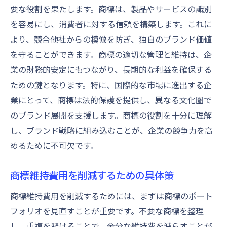
要な役割を果たします。商標は、製品やサービスの識別
商標使用状況の定期的な確認の重要性
を容易にし、消費者に対する信頼を構築します。これに
不要な商標の整理と維持費用削減
より、競合他社からの模倣を防ぎ、独自のブランド価値
商標維持費用を見直すための実践的手法
を守ることができます。商標の適切な管理と維持は、企
企業の財務計画に基づく商標維持費用の軽
業の財務的安定にもつながり、長期的な利益を確保する
減
ための鍵となります。特に、国際的な市場に進出する企
商標維持費用の管理で企業の財務負担を最小限
業にとって、商標は法的保護を提供し、異なる文化圏で
に
のブランド展開を支援します。商標の役割を十分に理解
財務負担を減らす商標維持費用管理の技術
し、ブランド戦略に組み込むことが、企業の競争力を高
商標維持費用を最小化するための費用対策
めるために不可欠です。
企業財政における商標維持費用の位置づけ
商標維持費用を削減するための具体策
商標維持コストを抑えるための財務計画
商標維持費用を削減するためには、まずは商標のポート
商標維持費用の管理で企業の競争力を強化
フォリオを見直すことが重要です。不要な商標を整理
商標維持費用管理と企業財務のバランス
し、重複を避けることで、余分な維持費を減らすことが