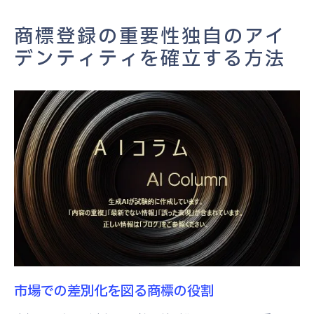
商標が企業のブランド力を高める理由
商標登録の重要性独自のアイ
競争優位性を確保するための商標活用法
デンティティを確立する方法
商標選定の重要なポイントと注意事項
ブランド価値を高める商標成功のカギ
ブランド価値向上に貢献する商標の選び方
商標登録がもたらす企業信頼性の向上
消費者に伝わる商標の効果的な利用法
長期的なブランド価値構築のための商標戦
略
商標がブランド認知度を高める理由
ブランドと商標の一貫性を保つ方法
商標登録に必要な5つのステップとは
市場での差別化を図る商標の役割
商標調査の重要性とその方法