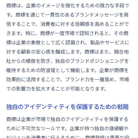
商標選定が成功を左右する理由
商標は、企業のイメージを強化するための強力な手段で
識別力の高い商標選定のポイント
す。商標を通じて一貫性のあるブランドメッセージを発
他社との類似回避を考慮した商標選定
信することで、消費者に対する信頼感を高めることがで
きます。特に、商標が一度市場で認知されると、その商
市場ニーズを反映した商標決定の方法
標は企業の象徴として広く認識され、製品やサービスに
商標選定がブランドの未来を左右する理由
対する顧客の安心感を醸成します。商標はまた、競合他
消費者に共感される商標の選び方
社からの模倣を防ぎ、独自のブランドポジショニングを
商標選定時に知っておくべき法的注意点
維持するための防波堤として機能します。企業が商標を
特許庁審査基準をクリアする出願書類作成のポ
効果的に活用することで、ブランド力を一層高め、市場
イント
での影響力を拡大することが可能となります。
特許庁審査基準を理解するための基本
正確な商標出願書類作成のステップ
独自のアイデンティティを保護するための戦略
審査通過のための書類改善方法
商標は企業が市場で独自のアイデンティティを保護する
商標法の最新動向とその影響
ために不可欠なツールです。企業が持つ独自の価値観や
出願書類の見直しと修正のポイント
ビジョンを消費者に伝えるために、商標登録は重要な役