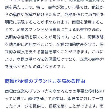
割を果たします。特に、競争が激しい市場では、他社か
審査基準を満たすための実務的知識
らの模倣や誤解を避けるために、商標を通じて独自性を
商標使用法と対象地域明確化の必要性
明確に表現することが求められます。商標を活用するこ
商標使用の目的と方法を明確化する
とで、企業のブランドが消費者に与える影響力を高め、
対象地域に応じた商標展開戦略
長期的な信頼を築くことが可能です。さらに、商標戦略
地域特性を考慮した商標使用法
を効果的に運用することで、企業の知的財産を守り、将
商標使用がビジネスに与える影響
来的な成長を支える基盤を築くことができます。これに
対象地域での商標権の保護と維持
より、商標は単なる法的保護だけでなく、企業の競争力
を強化するための鍵となるのです。
商標使用の効果測定とその改善法
商標登録成功に向けた専門家のサポート活用法
商標が企業のブランド力を高める理由
商標登録における専門家の役割
商標は企業のブランド力を高めるための重要な役割を担
専門家との連携で得られるメリット
っています。商標を通じて企業は、消費者に対して一貫
複雑な手続きをスムーズに進めるための専
したイメージを提供し、信頼を築くことができます。商
門家活用