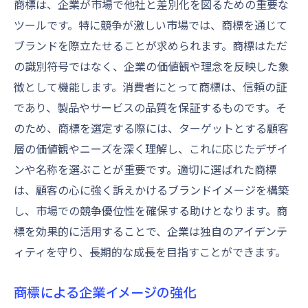
商標は、企業が市場で他社と差別化を図るための重要な
適切な商標出願書類の作成手順
ツールです。特に競争が激しい市場では、商標を通じて
商標出願後の審査過程を理解する
ブランドを際立たせることが求められます。商標はただ
商標権取得後の維持管理方法
の識別符号ではなく、企業の価値観や理念を反映した象
商標登録成功のための確認ステップ
徴として機能します。消費者にとって商標は、信頼の証
商標登録申請時のよくあるミスとその回避
であり、製品やサービスの品質を保証するものです。そ
法
のため、商標を選定する際には、ターゲットとする顧客
層の価値観やニーズを深く理解し、これに応じたデザイ
効果的な商標戦略の構築法
ンや名称を選ぶことが重要です。適切に選ばれた商標
市場調査を基にした商標戦略の立案
は、顧客の心に強く訴えかけるブランドイメージを構築
競合他社の動向を考慮した商標計画
し、市場での競争優位性を確保する助けとなります。商
商標の位置づけとその活用法
標を効果的に活用することで、企業は独自のアイデンテ
異なる市場に対応する商標戦略の変化
ィティを守り、長期的な成長を目指すことができます。
商標のライフサイクルに合わせた戦略調整
グローバル市場進出における商標戦略
商標による企業イメージの強化