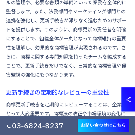
ルの管理や、必要な書類の準備といった業務を全体的に
監督します。また、法務部門やマーケティング部門との
連携を強化し、更新手続きが滞りなく進むためのサポー
トを提供します。このように、商標更新の責任者を明確
にすることで、組織全体が一丸となって商標維持の重要
性を理解し、効果的な商標管理が実現されるのです。さ
らに、商標に関する専門知識を持ったチームを編成する
ことで、更新手続きだけでなく、日常的な商標管理や侵
害監視の強化にもつながります。
更新手続きの定期的なレビューの重要性
商標更新手続きを定期的にレビューすることは、企業に
とって大変重要です。商標法の改正や市場環境の変化に
対応するためには、手続きの見直しを通じて常に最新の
03-6824-8237
お問い合わせはこちら
方針を維持する必要があります。定期的なレビューを行