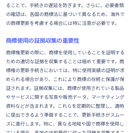
商標権の消滅を防ぐための予防策
ることで、手続きの遅延を防ぎます。さらに、必要書類
商標の期限を逃さないための管理術
の確認は、各国の商標法に基づいて異なるため、海外で
リマインダー設定による期限管理法
の商標更新を考慮する場合には特に注意が必要です。
商標更新のためのデータ管理システム
商標使用の証拠収集の重要性
社内体制の整備と責任者の指名
更新手続きの定期的なレビューの重要性
商標権更新の際に、商標を使用していることを証明する
ための適切な証拠を収集することは極めて重要です。商
更新期限前の準備に必要なステップ
標権の更新手続きにおいては、特に使用実績の証明が求
法改正に応じた更新手続きの見直し
められる場合があり、これにより商標の存続と保護が保
専門家に聞く商標更新の最新情報とは
証されます。証拠収集には、商標が使用されている製品
弁理士が語る商標更新のポイント
やサービスに関する写真や販売データ、マーケティング
最新の商標関連法改正の影響
資料などが含まれます。これらを定期的に整理し、適時
商標更新における国際的トレンド
に提出できるよう準備することで、更新手続きがスムー
業界別商標更新のベストプラクティス
ズに進行します。特に、異なる地域や国で商標を使用し
商標更新関連のセミナーと研修情報
ている場合、各地の法的要件に従った証拠を収集するこ