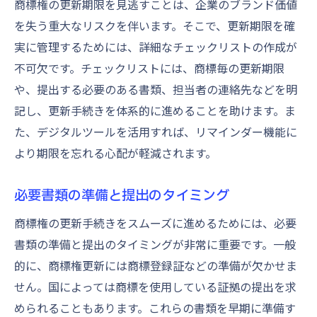
商標権の更新期限を見逃すことは、企業のブランド価値
更新スケジュールの効率的な管理法
を失う重大なリスクを伴います。そこで、更新期限を確
専門家のサポートを活用するメリット
実に管理するためには、詳細なチェックリストの作成が
商標更新におけるデジタルトランスフォー
不可欠です。チェックリストには、商標毎の更新期限
メーション
や、提出する必要のある書類、担当者の連絡先などを明
社内外のコミュニケーション強化戦略
記し、更新手続きを体系的に進めることを助けます。ま
商標ポートフォリオの見直しと最適化
た、デジタルツールを活用すれば、リマインダー機能に
更新プロセスの自動化による業務改善
より期限を忘れる心配が軽減されます。
商標更新の際に注意すべき落とし穴とは
必要書類の準備と提出のタイミング
申請手続きの不備が与える影響
商標使用証拠の不備による拒否リスク
商標権の更新手続きをスムーズに進めるためには、必要
書類の準備と提出のタイミングが非常に重要です。一般
更新手続きの遅延がもたらす損失
的に、商標権更新には商標登録証などの準備が欠かせま
複数国における更新手続きの複雑さ
せん。国によっては商標を使用している証拠の提出を求
法的要件を満たさない場合のリスク管理
められることもあります。これらの書類を早期に準備す