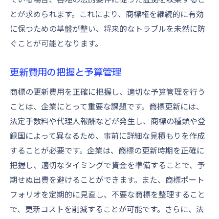
とが求められます。これにより、商標権を継続的に有効
専門家が推奨する商標管理ツール
に保つための基盤が整い、将来的なトラブルを未然に防
商標更新後の使用状況レビューの重要性
ぐことが可能となります。
使用状況レビューによる商標権維持
市場における商標の有効性評価
更新費用の把握と予算管理
使用状況のデータ収集と分析方法
商標の更新費用を正確に把握し、適切な予算管理を行う
商標使用が競争力に与える影響
ことは、企業にとって重要な課題です。商標更新には、
レビュー結果を基にした戦略的改善案
法定手数料や代理人報酬などが発生し、商標の種類や登
商標価値を高めるための継続的評価
録国によって異なるため、事前に詳細な見積もりを作成
商標更新が企業のブランド価値に与える影響
することが必要です。企業は、商標の更新時期を正確に
商標更新によるブランド力の強化
把握し、適切なタイミングで資金を準備することで、予
期せぬ出費を避けることができます。また、商標ポート
企業イメージ向上に寄与する更新戦略
フォリオを定期的に見直し、不要な商標を整理すること
顧客信頼性を維持するための商標管理
で、更新コストを削減することが可能です。さらに、法
競合他社との差別化を図る手法