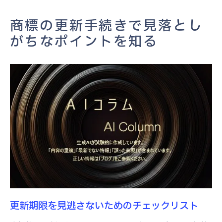
更新費用の把握と予算管理
商標の更新手続きで見落とし
海外での商標更新手続きの注意点
がちなポイントを知る
商標更新に関する法改正情報の確認
商標を守るための更新プロセスの重要性とは
ブランド保護の鍵としての商標更新
市場環境に応じた商標戦略の再評価
更新プロセスが企業成長に与える影響
法的リスクを回避するための更新計画
商標権を最大限に活用するためのアプロー
チ
更新プロセスを効率化するためのツールと
技術
更新期限を見逃さないためのチェックリスト
スムーズな商標更新を実現するための戦略