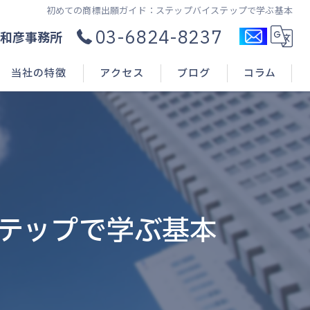
初めての商標出願ガイド：ステップバイステップで学ぶ基本
03-6824-8237
和彦事務所
当社の特徴
アクセス
ブログ
コラム
コンサル
新規開業
申請(出願)
テップで学ぶ基本
登録
相談