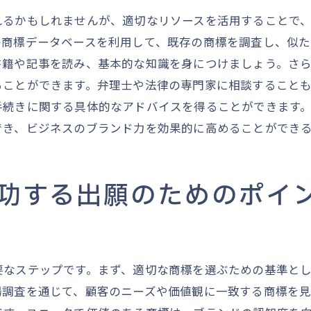
出願プロセスを支える戦略的アプローチ
れるかもしれませんが、適切なリソースを活用することで
商標出願におけるリスク管理の重要性
の商標データベースを利用して、既存の商標を調査し、似
成功する商標出願のための協力体制
書籍や記事を読み、基本的な知識を身につけましょう。さ
商標出願の成功事例に学ぶポイント
ることができます。弁理士や法律の専門家に相談すること
商標登録までの流れをマスターするための徹底解説
手続きに関する具体的なアドバイスを得ることができます
でき、ビジネスのブランド力を効果的に高めることができ
商標登録までの各段階の詳細解説
登録までの期間を短縮するための方法
商標登録をスムーズに行うためのヒント
功する出願のためのポイ
登録申請後のフォローアップと管理
登録プロセスでの一般的な課題と解決策
商標登録後の権利行使と保護方法
要なステップです。まず、適切な商標を選ぶための基準と
場調査を通じて、顧客のニーズや価値観に一致する商標を