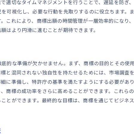
審査結果への対応方法と戦略
階で適切なタイムマネジメントを行うことで、遅延を防ぎ、
況を可視化し、必要な行動を先取りするのに役立ちます。
特許庁提出後のフォローアップ手順
す。これにより、商標出願の時間管理が一層効率的になり
特許庁からの通知の理解と対応策
出願はより円滑に進むことが期待できます。
ビジネス戦略における商標の役割と未来への影響
商標がビジネス戦略に不可欠な理由
商標を活用したブランド価値向上の方法
徹底的な準備が欠かせません。まず、商標の目的とその使
商標がもたらす競合優位性の確保
商標と混同されない独自性を持たせるためには、市場調査
商標の未来に向けた戦略的活用法
詳細に準備し、特許庁の基準を満たすようにする必要があ
商標をビジネス成長に結びつける方法
り、商標の成功率をさらに高めることができます。これら
商標がもたらすビジネス展開の可能性
ることができます。最終的な目標は、商標を通じてビジネ
商標出願の成功率を高めるための必須ステップ
商標出願の成功に欠かせない要因とは
成功率を高めるための具体的な準備
法