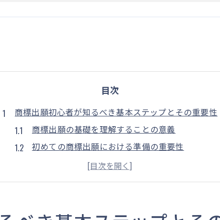
目次
商標出願初心者が知るべき基本ステップとその重要性
商標出願の基礎を理解することの意義
初めての商標出願における準備の重要性
商標出願プロセス全体の流れを把握する
商標出願における時間管理のポイント
出願の成功率を上げるための事前準備
商標出願初心者のためのリソース活用法