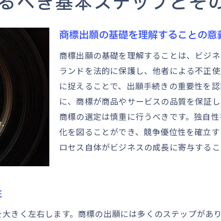
るべき基本ステップとそ
商標選びの第一歩成功する出願のためのポイント
適切な商標を選ぶための基準とは
商標出願の基礎を理解することの意
商標選びで避けるべき落とし穴
商標出願の基礎を理解することは、ビジネ
ブランドイメージと商標選びの関連性
ランドを法的に保護し、他者による不正使
商標選びにおける市場調査の役割
に捉えることで、出願手続きの重要性を認
成功する商標選びのための実践的手法
に、商標が商品やサービスの品質を保証し
商標選びの初期段階で考慮すべき法的要件
商標の選定は慎重に行うべきです。独自性
化を図ることができ、競争優位性を確立す
商標調査の重要性混同を避けるための具体的手法
ロセス自体がビジネスの成長に寄与するこ
商標調査が商標出願に与える影響
混同を避けるために押さえるべき基本
商標調査のステップとチェックポイント
性
データベースを活用した商標調査の方法
を大きく左右します。商標の出願には多くのステップがあ
商標調査における注意点と問題解決策