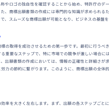
名称やロゴの独自性を確認することから始め、特許庁のデ
商標調査結果を出願戦略に活用する方法
また、商標出願書類の作成には専門的な知識が求められる
商標出願書類作成のコツミスを防ぐための注意点
とで、スムーズな商標出願が可能となり、ビジネスの基盤を
商標出願書類の基本構成と要素
出願書類作成時に気をつけるポイント
る
正確な商標情報の記載方法と注意点
商標の取得を成功させるための第一歩です。最初に行うべ
書類作成時の一般的なミスとその回避策
する重要なステップで、特に市場での競争が激しい場合に
商標出願書類に必要な証拠とその準備
に、出願書類の作成においては、情報の正確性と詳細さが
専門家の協力を得るメリットと方法
と労力の節約に繋がります。このように、商標出願の全体
特許庁への商標出願プロセス完全ガイド
商標出願における特許庁手続きの全体像
特許庁への書類提出の流れと留意点
特許庁での審査過程とその評価基準
の効率を大きく左右します。まず、出願の各ステップごと