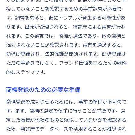
商標活用で企業戦略を支えるためのステップ
複していないことを確認するための事前調査が必要で
商標を活用した新規市場参入戦略
す。調査を怠ると、後にトラブルが発生する可能性があ
商標が企業ブランドに与える影響
ります。出願が受理されると、特許庁による審査が行わ
商標戦略の再評価と最適化
れます。この審査では、商標が適法であり、他の商標と
商標活用による製品差別化
混同されないことが確認されます。審査を通過すると、
商標を活用したブランドコミュニケーショ
商標は登録され、法的保護が開始されます。商標登録は
ン
ただの手続きではなく、ブランド価値を守るための戦略
的なステップです。
商標戦略の成功事例分析
成功する商標登録のために今から準備すべきこ
商標登録のための必要な準備
と
商標登録に向けた初期準備のステップ
商標登録を成功させるためには、事前の準備が不可欠で
す。まず、商標の選定を慎重に行うことが重要です。選
商標関連の法的情報収集
定した商標が他社のものと類似していないかを確認する
商標登録のための社内体制整備
ため、特許庁のデータベースを活用することが推奨され
商標登録成功に向けたリソース配分