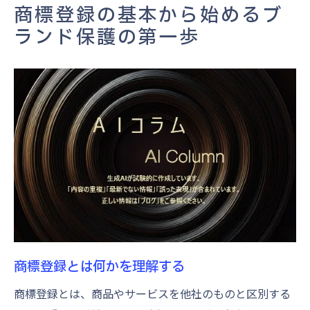
商標法の基礎知識を身につける
商標登録の基本から始めるブ
成功するための商標登録戦略
ランド保護の第一歩
商標選定で失敗しないための重要ポイント
商標選定時に考慮すべき要素
独自性を持つ商標の選び方
競合他社の商標と差別化する方法
商標の識別力を高めるポイント
ブランドイメージに合った商標の選定
商標選定における法的な注意点
特許庁への商標出願前に必ず行うべき調査の方
法
商標調査の重要性とその方法
商標登録とは何かを理解する
既存商標との競合確認のステップ
商標登録とは、商品やサービスを他社のものと区別する
商標調査ツールの活用方法