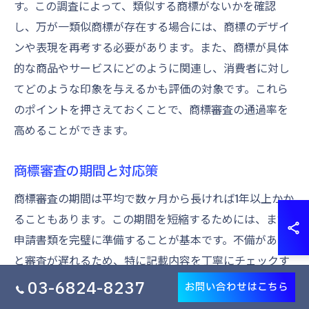
す。この調査によって、類似する商標がないかを確認
し、万が一類似商標が存在する場合には、商標のデザイ
ンや表現を再考する必要があります。また、商標が具体
的な商品やサービスにどのように関連し、消費者に対し
てどのような印象を与えるかも評価の対象です。これら
のポイントを押さえておくことで、商標審査の通過率を
高めることができます。
商標審査の期間と対応策
商標審査の期間は平均で数ヶ月から長ければ1年以上かか
ることもあります。この期間を短縮するためには、まず
申請書類を完璧に準備することが基本です。不備がある
と審査が遅れるため、特に記載内容を丁寧にチェックす
ることが重要です。また、特許庁が提供するオンライン
03-6824-8237
お問い合わせはこちら
申請システムを活用することで手続きの効率を上げるこ