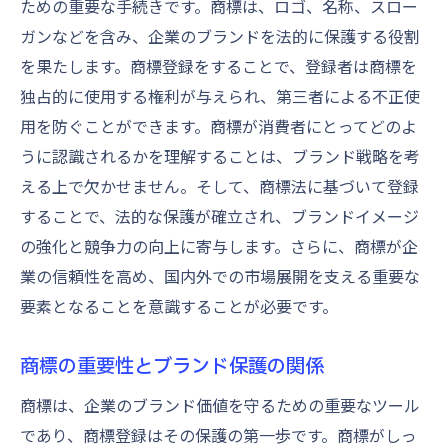
ための重要な手続きです。商標は、ロゴ、名称、スロー
商標調査結果の正しい解釈
ガンなどを含み、企業のブランドを法的に保護する役割
商標調査における専門家のサポート
を果たします。商標登録をすることで、登録者は商標を
調査結果を活用した戦略的判断
独占的に使用する権利が与えられ、第三者による不正使
用を防ぐことができます。商標が消費者にとってどのよ
商標申請書類作成のコツを専門家が徹底解説
うに認識されるかを理解することは、ブランド戦略を考
商標申請書類に必要な情報とは
える上で欠かせません。そして、商標法に基づいて登録
正確な商標申請書類を作成する方法
することで、法的な保護が確立され、ブランドイメージ
商標申請時の法的要件の確認
の強化と競争力の向上に寄与します。さらに、商標が企
申請書類作成におけるよくあるミス
業の信頼性を高め、国内外での市場展開を支える重要な
専門家のアドバイスを活かした書類作成
要素となることを意識することが必要です。
商標申請書類の提出準備
商標登録の審査プロセスで知っておくべき注意
商標の重要性とブランド保護の関係
事項
商標は、企業のブランド価値を守るための重要なツール
商標審査の流れとその基準
であり、商標登録はその保護の第一歩です。商標がしっ