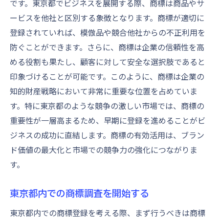
です。東京都でビジネスを展開する際、商標は商品やサ
特許庁からの指摘をクリアする方法
ービスを他社と区別する象徴となります。商標が適切に
商標登録のスムーズな進行のためのチェッ
登録されていれば、模倣品や競合他社からの不正利用を
クリスト
防ぐことができます。さらに、商標は企業の信頼性を高
東京都での依頼先選びのポイント
める役割も果たし、顧客に対して安全な選択肢であると
印象づけることが可能です。このように、商標は企業の
商標審査をクリアするためのコツを東京都から
知的財産戦略において非常に重要な位置を占めていま
学ぶ
す。特に東京都のような競争の激しい市場では、商標の
商標審査の流れを理解する
重要性が一層高まるため、早期に登録を進めることがビ
東京都での商標審査を通過するための準備
ジネスの成功に直結します。商標の有効活用は、ブラン
審査中のトラブルを未然に防ぐ方法
ド価値の最大化と市場での競争力の強化につながりま
審査期間を短縮するためのヒント
す。
特許庁への補正対応策
東京都の商標審査における最新動向
東京都内での商標調査を開始する
商標登録における東京都での成功事例とその戦
東京都内での商標登録を考える際、まず行うべきは商標