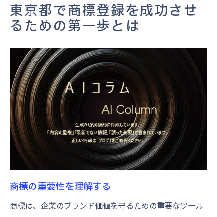
商標登録に必要な書類を準備する
東京都で商標登録を成功させ
専門家への相談のメリット
るための第一歩とは
商標登録の要点を押さえて東京都での手続きを
スムーズに
商標出願の基礎知識
東京都での商標登録の流れ
商標出願書類の作成方法
特許庁への適切な出願手続き
商標調査結果を活用する
東京都で商標登録を行う際の注意点
東京都での商標出願を成功させるための秘密
競合他社との差別化戦略
商標の重要性を理解する
商標のユニークさを確保する方法
商標は、企業のブランド価値を守るための重要なツール
東京都での商標審査を通過するためのコツ