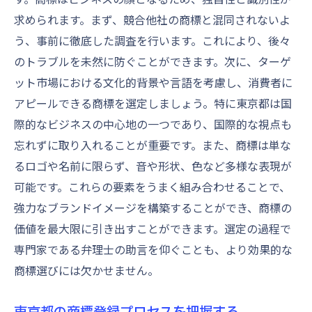
求められます。まず、競合他社の商標と混同されないよ
商標更新手続きをスムーズに行う方法
う、事前に徹底した調査を行います。これにより、後々
商標登録を東京都で行う際の専門家の役割とは
のトラブルを未然に防ぐことができます。次に、ターゲ
商標専門家を選ぶ際の基準
ット市場における文化的背景や言語を考慮し、消費者に
東京都で商標登録手続きを委任するメリッ
アピールできる商標を選定しましょう。特に東京都は国
ト
際的なビジネスの中心地の一つであり、国際的な視点も
専門家による商標調査の重要性
忘れずに取り入れることが重要です。また、商標は単な
商標登録における法的アドバイスの必要性
るロゴや名前に限らず、音や形状、色など多様な表現が
専門家が商標出願をサポートする方法
可能です。これらの要素をうまく組み合わせることで、
強力なブランドイメージを構築することができ、商標の
商標登録後のトラブル対応策
価値を最大限に引き出すことができます。選定の過程で
東京都での商標登録完了後に必要な管理と確認
専門家である弁理士の助言を仰ぐことも、より効果的な
方法
商標選びには欠かせません。
商標登録後の定期的な確認が重要な理由
東京都で商標を維持するための手続き
東京都の商標登録プロセスを把握する