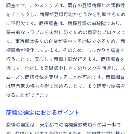
略
調査です。このステップは、既存の登録商標との類似性
成功事例から学ぶ商標戦略
をチェックし、商標が登録可能かどうかを判断するため
東京都での商標活用の具体例
に不可欠です。商標調査は、商標登録の前段階であり、
将来的なトラブルを未然に防ぐための重要なプロセスで
成功した企業の商標登録プロセス
す。東京都は多くの企業が集中する地域であるため、商
商標がもたらすビジネスのメリット
標競争が激化しています。そのため、しっかりと調査を
商標登録の成功要因を分析する
行うことで、安心して商標出願が行えます。商標調査を
東京都での商標登録のトレンド
通じて、他社による異議申し立てのリスクを回避し、ス
東京都で商標を取得するための具体的なステッ
ムーズな商標登録を実現することが可能です。商標調査
プガイド
は専門家の協力を得て進めることで、より確実な結果を
商標取得のステップを詳細解説
得ることができます。
東京都での商標登録に必要な期間
商標の選定におけるポイント
商標登録後のフォローアップ方法
東京都での商標ライセンスの活用法
商標の選定は、東京都での商標登録成功への第一歩で
商標権の管理と保護のポイント
す。商標はビジネスの顔となるため、独自性と識別性が