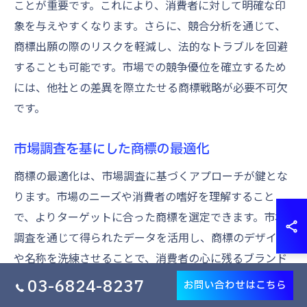
ことが重要です。これにより、消費者に対して明確な印
象を与えやすくなります。さらに、競合分析を通じて、
商標出願の際のリスクを軽減し、法的なトラブルを回避
することも可能です。市場での競争優位を確立するため
には、他社との差異を際立たせる商標戦略が必要不可欠
です。
市場調査を基にした商標の最適化
商標の最適化は、市場調査に基づくアプローチが鍵とな
ります。市場のニーズや消費者の嗜好を理解すること
で、よりターゲットに合った商標を選定できます。市場
調査を通じて得られたデータを活用し、商標のデザイン
や名称を洗練させることで、消費者の心に残るブランド
を築くことができます。商標が消費者にとって魅力的で
03-6824-8237
お問い合わせはこちら
関連性のあるものであれば、ブランド認知度が向上し、