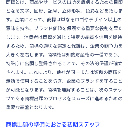
商標とは、商品やサービスの出所を識別するための目印
出願書類の不備を防ぐためのチェックリス
となる文字、図形、記号、立体形状、色彩などを指しま
ト
す。企業にとって、商標は単なるロゴやデザイン以上の
申請書類の作成でよくあるミスとは
意味を持ち、ブランド価値を保護する重要な役割を果た
専門家のサポートを得るメリット
します。消費者は商標を通じて特定の品質や信用を期待
するため、商標の適切な選定と保護は、企業の競争力を
特許庁への商標出願手続きの流れとは
大きく左右します。商標権は知的財産権の一種であり、
特許庁への商標出願のステップバイステッ
特許庁に出願し登録されることで、その法的保護が確立
プガイド
されます。これにより、他社が同一または類似の商標を
商標出願におけるタイムラインの重要性
無断で使用することを防ぎ、企業のブランドを守ること
商標出願手続きの費用とその内訳
が可能となります。商標を理解することは、次のステッ
出願手続きの途中で留意すべきこと
プである商標出願のプロセスをスムーズに進めるための
特許庁からの通知対応とその対策
重要な基盤となります。
商標出願手続きのデジタル化の現状
成功する商標出願のための戦略的アプローチ
商標出願の準備における初期ステップ