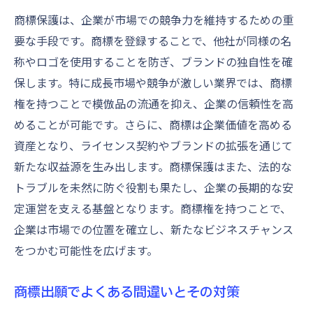
商標保護を確実にするためのプロのアドバイス
商標保護は、企業が市場での競争力を維持するための重
商標権を守るための基本的な対策
要な手段です。商標を登録することで、他社が同様の名
商標侵害を防ぐための法的措置
称やロゴを使用することを防ぎ、ブランドの独自性を確
商標管理の効率的な方法とは
保します。特に成長市場や競争が激しい業界では、商標
商標権の延長と更新に関する手続き
権を持つことで模倣品の流通を抑え、企業の信頼性を高
プロによる商標管理サービスの活用
めることが可能です。さらに、商標は企業価値を高める
資産となり、ライセンス契約やブランドの拡張を通じて
商標に関する国際的な保護戦略
新たな収益源を生み出します。商標保護はまた、法的な
商標出願の複雑さを克服するためのガイド
トラブルを未然に防ぐ役割も果たし、企業の長期的な安
商標出願のプロセスを簡略化する方法
定運営を支える基盤となります。商標権を持つことで、
複雑なケースにおける商標出願の対応策
企業は市場での位置を確立し、新たなビジネスチャンス
商標出願で直面する課題とその解決策
をつかむ可能性を広げます。
商標出願をよりスムーズにするためのヒン
ト
商標出願でよくある間違いとその対策
商標出願でのストレスを軽減するためのア