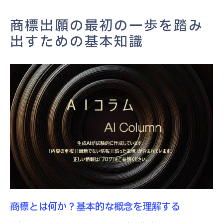
商標出願前に知っておくべき法律
商標出願の最初の一歩を踏み
商標の種類とそれぞれの特徴を知る
出すための基本知識
プロが教える商標選定と調査の重要性
商標選定の重要な基準とは
商標調査の方法とそのポイント
他社商標との重複を避けるための戦略
商標のユニーク性を確保するためには
商標調査における注意点と落とし穴
プロによる商標調査のサポートの活用
商標出願書類作成のポイントと注意点
商標出願書類に必要な基本情報
書類作成時に注意すべき法律のポイント
商標とは何か？基本的な概念を理解する
商標出願書類の書き方ガイド