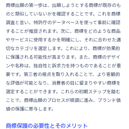
商標出願の成功に必要な準備とは
商標出願の第一歩は、出願しようとする商標が既存のも
商標のライフサイクルを考慮した戦略
のと類似していないかを確認することです。これを商標
調査と言い、特許庁のデータベースを使って事前に確認
競合分析を活用した商標出願戦略
することが推奨されます。次に、商標をどのような商品
市場調査を基にした商標の最適化
やサービスに使用するかを明確にし、それに合わせた適
商標出願で避けるべきリスクとは
切なカテゴリを選定します。これにより、商標が効果的
長期的なブランド戦略と商標の関係
に保護される可能性が高まります。また、商標のデザイ
商標登録までのステップを詳しく解説
ンや名称は、独自性と訴求力を持つものであることが重
商標登録出願後の流れを把握する
要です。第三者の視点を取り入れることで、より客観的
審査プロセスで知っておくべきこと
な評価が可能となり、消費者の目に留まりやすい商標を
登録料支払いのタイミングと注意点
選定することができます。これらの初期ステップを踏む
ことで、商標出願のプロセスが順調に進み、ブランド価
商標権取得後の管理と更新方法
値の保護に寄与します。
商標登録がビジネスに与える影響
商標登録後に必要なアフターケア
商標保護の必要性とそのメリット