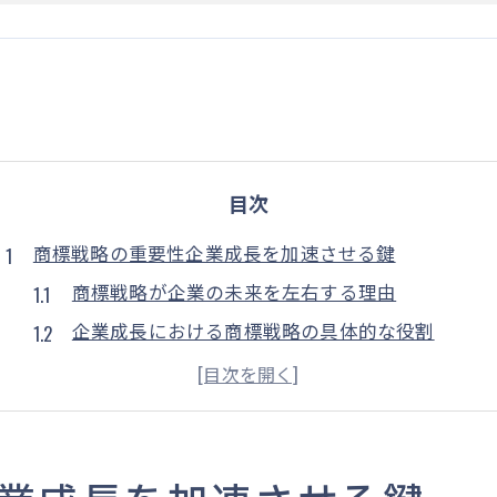
目次
商標戦略の重要性企業成長を加速させる鍵
商標戦略が企業の未来を左右する理由
企業成長における商標戦略の具体的な役割
商標が市場での競争力を高める方法
成功する企業が実践する商標戦略
商標戦略と企業の長期的ビジョンの関連性
商標戦略が企業価値を引き上げるプロセス