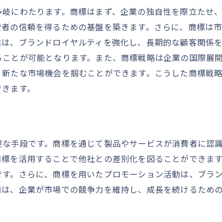
多岐にわたります。商標はまず、企業の独自性を際立たせ
商標を活用した企業ビジョンの伝達力
費者の信頼を得るための基盤を築きます。さらに、商標は
未来を見据えた商標戦略の立案と競争優位性の確立
業は、ブランドロイヤルティを強化し、長期的な顧客関係
未来志向の商標戦略が企業にもたらす利点
ることが可能となります。また、商標戦略は企業の国際展
競争優位性を保つための商標戦略プランニング
、新たな市場機会を掴むことができます。こうした商標戦
変化する市場に対応する商標戦略の重要性
できます。
商標戦略と企業環境の変化への適応
競争を制するための商標戦略の最新トレンド
商標戦略における未来予測と戦略調整
要な手段です。商標を通じて製品やサービスが消費者に認
ブランド価値を高める商標の役割とは
商標を活用することで他社との差別化を図ることができます
商標がブランド価値を左右する理由
です。さらに、商標を用いたプロモーション活動は、ブラ
用は、企業が市場での競争力を維持し、成長を続けるため
ブランド強化に必要な商標戦略の要素
商標を通じたブランドイメージの構築方法