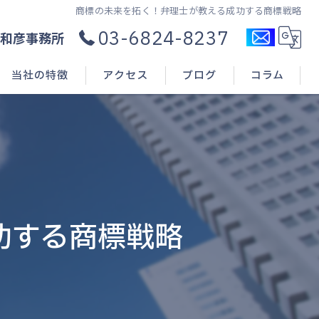
商標の未来を拓く！弁理士が教える成功する商標戦略
03-6824-8237
和彦事務所
当社の特徴
アクセス
ブログ
コラム
コンサル
新規開業
申請(出願)
功する商標戦略
登録
相談