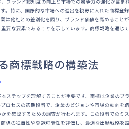
は、ブランド認知度の向上と市場での競争力の強化が含ま
商標による一貫した企業イメージの構築
ます。特に、国際的な市場への進出を視野に入れた商標登
商標が企業の独自性を示すための手段
企業は他社との差別化を図り、ブランド価値を高めること
商標を活用した企業アイデンティティの強化
る重要な要素であることを示しています。商標戦略を通じ
企業アイデンティティと商標の長期的関係
商標戦略国際展開に向けた視点と挑戦
国際市場での商標戦略の重要性
る商標戦略の構築法
商標戦略を国際展開で成功させるためのポイント
海外市場における商標登録の注意点
プ
国際競争を視野に入れた商標戦略の立案
商標戦略のグローバル展開における課題と解決策
基本ステップを理解することが重要です。商標は企業のブ
国際市場での商標戦略と企業の成長戦略の統合
のプロセスの初期段階で、企業のビジョンや市場の動向を
いかを確認するための調査が行われます。この段階でのミ
、商標の独自性や登録可能性を評価し、最適な出願戦略を