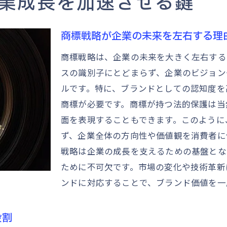
業成長を加速させる鍵
弁理士が解説成功する商標戦略の構築法
弁理士が薦める商標戦略の基本ステップ
商標戦略が企業の未来を左右する理
商標登録プロセスにおける弁理士の役割
商標戦略は、企業の未来を大きく左右する
成功する商標戦略のための法的チェックポイント
スの識別子にとどまらず、企業のビジョン
弁理士による商標戦略のリスク管理方法
ルです。特に、ブランドとしての認知度を
商標戦略を最適化する弁理士のアドバイス
商標が必要です。商標が持つ法的保護は当
弁理士が語る商標戦略成功事例
面を表現することもできます。このように
ず、企業全体の方向性や価値観を消費者に
商標が企業ビジョンを具現化する方法を探る
戦略は企業の成長を支えるための基盤とな
企業ビジョンと商標の深い関係性
ために不可欠です。市場の変化や技術革新
商標が企業の理念を反映する仕組み
ンドに対応することで、ブランド価値を一
企業ビジョンを体現する商標デザインのポイント
商標を通じた企業ビジョンの市場への浸透
役割
企業ビジョンを商標戦略に組み込む手法