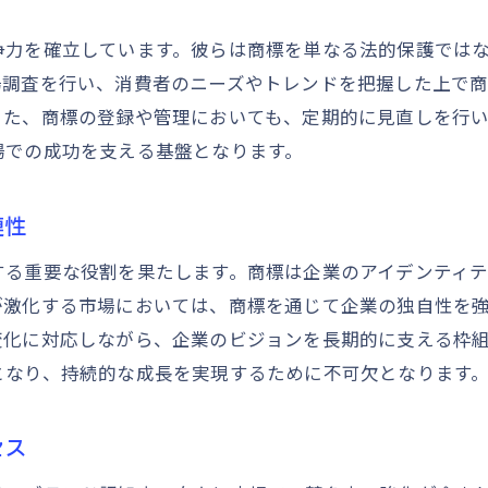
ブランド価値向上に向けた商標の活用法
商標とブランドのシナジー効果を高める手法
争力を確立しています。彼らは商標を単なる法的保護では
商標がブランド認知度を高めるための戦略
場調査を行い、消費者のニーズやトレンドを把握した上で
また、商標の登録や管理においても、定期的に見直しを行
市場での差別化を図る商標の活用法
場での成功を支える基盤となります。
商標を活用した市場での差別化戦略
競合他社を凌駕する商標の選定基準
連性
商標が差別化要因として機能する理由
する重要な役割を果たします。商標は企業のアイデンティ
市場での優位性を得るための商標戦略
が激化する市場においては、商標を通じて企業の独自性を
独自性を強調する商標のデザインとメッセージ
変化に対応しながら、企業のビジョンを長期的に支える枠
競争市場での商標戦略の役割とその効果
となり、持続的な成長を実現するために不可欠となります
商標を通じた企業アイデンティティの確立
商標が企業アイデンティティに与える影響
セス
企業アイデンティティを支える商標戦略の要点