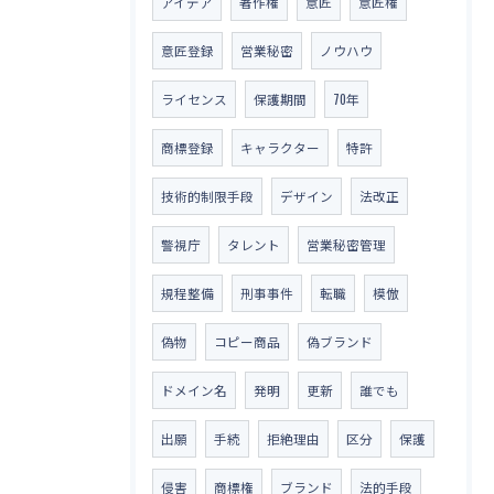
アイデア
著作権
意匠
意匠権
意匠登録
営業秘密
ノウハウ
ライセンス
保護期間
70年
商標登録
キャラクター
特許
技術的制限手段
デザイン
法改正
警視庁
タレント
営業秘密管理
規程整備
刑事事件
転職
模倣
偽物
コピー商品
偽ブランド
ドメイン名
発明
更新
誰でも
出願
手続
拒絶理由
区分
保護
侵害
商標権
ブランド
法的手段