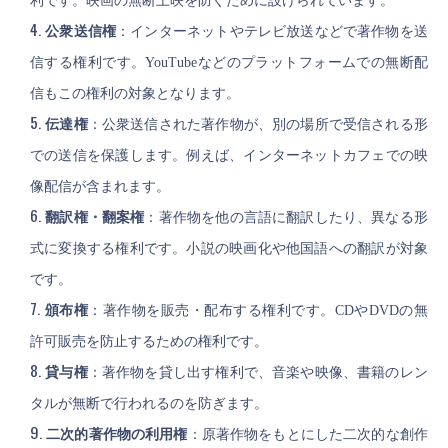
利です。映画の無断上映を防ぐために設けられています。
公衆送信権
：インターネットやテレビ放送などで著作物を送
信する権利です。YouTubeなどのプラットフォームでの無断配
信もこの権利の対象となります。
伝達権
：公衆送信された著作物が、別の場所で受信される形
での送信を保護します。例えば、インターネットカフェでの映
像配信が含まれます。
翻訳権・翻案権
：著作物を他の言語に翻訳したり、異なる形
式に変換する権利です。小説の映画化や他国語への翻訳が対象
です。
頒布権
：著作物を販売・配布する権利です。CDやDVDの無
許可販売を防止するための権利です。
貸与権
：著作物を貸し出す権利で、音楽や映像、書籍のレン
タルが無断で行われるのを防ぎます。
二次的著作物の利用権
：原著作物をもとにした二次的な創作