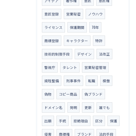
アイデア
著作権
意匠
意匠権
意匠登録
営業秘密
ノウハウ
ライセンス
保護期間
70年
商標登録
キャラクター
特許
技術的制限手段
デザイン
法改正
警視庁
タレント
営業秘密管理
規程整備
刑事事件
転職
模倣
偽物
コピー商品
偽ブランド
ドメイン名
発明
更新
誰でも
出願
手続
拒絶理由
区分
保護
侵害
商標権
ブランド
法的手段