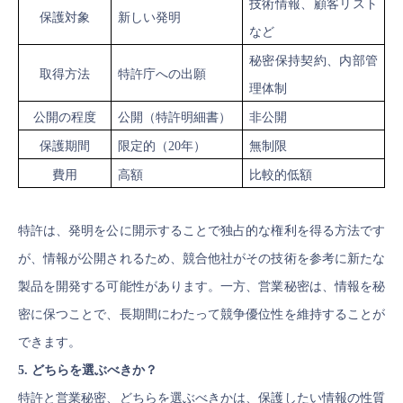
技術情報、顧客リスト
保護対象
新しい発明
など
秘密保持契約、内部管
取得方法
特許庁への出願
理体制
公開の程度
公開（特許明細書）
非公開
保護期間
限定的（20年）
無制限
費用
高額
比較的低額
特許は、発明を公に開示することで独占的な権利を得る方法です
が、情報が公開されるため、競合他社がその技術を参考に新たな
製品を開発する可能性があります。一方、営業秘密は、情報を秘
密に保つことで、長期間にわたって競争優位性を維持することが
できます。
5. どちらを選ぶべきか？
特許と営業秘密、どちらを選ぶべきかは、保護したい情報の性質