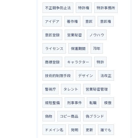
不正競争防止法
特許権
特許事務所
アイデア
著作権
意匠
意匠権
意匠登録
営業秘密
ノウハウ
ライセンス
保護期間
70年
商標登録
キャラクター
特許
技術的制限手段
デザイン
法改正
警視庁
タレント
営業秘密管理
規程整備
刑事事件
転職
模倣
偽物
コピー商品
偽ブランド
ドメイン名
発明
更新
誰でも