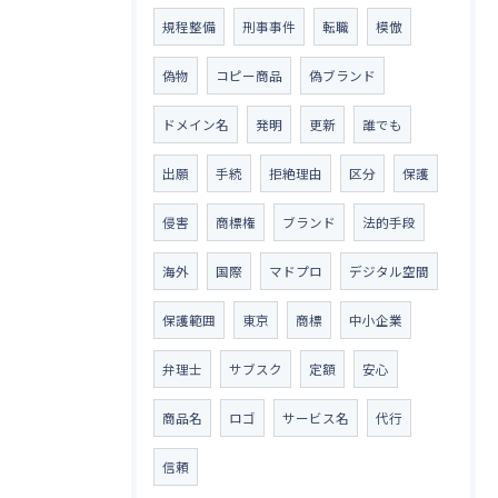
規程整備
刑事事件
転職
模倣
偽物
コピー商品
偽ブランド
ドメイン名
発明
更新
誰でも
出願
手続
拒絶理由
区分
保護
侵害
商標権
ブランド
法的手段
海外
国際
マドプロ
デジタル空間
保護範囲
東京
商標
中小企業
弁理士
サブスク
定額
安心
商品名
ロゴ
サービス名
代行
信頼