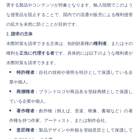
害する製品やコンテンツが対象となります。輸入段階でこのよう
な侵害品を阻止することで、国内での流通や販売による権利侵害
の拡大を未然に防ぐことが目的です。
2. 請求の主体
水際対策を請求できる主体は、知的財産権の
権利者
、またはその
権利を
正当に代理する者
です。具体的には以下のような権利者が
水際対策を請求できます。
特許権者
：自社の技術や発明を特許として保護している企
業や個人。
商標権者
：ブランドロゴや商品名を登録商標として保護し
ている企業や個人。
著作権者
：創作物（例えば、音楽、映像、書籍など）の著
作権を持つ作家、アーティスト、または制作会社。
意匠権者
：製品デザインや外観を登録意匠として保護して