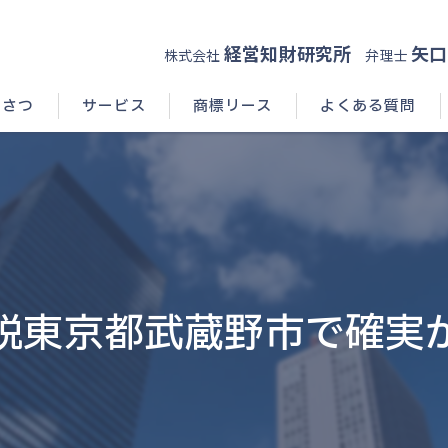
経営知財研究所
矢口
株式会社
弁理士
いさつ
サービス
商標リース
よくある質問
説東京都武蔵野市で確実