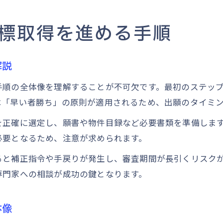
商標取得時に必要な書類や物件目録の準備法
商標登録で押さえたい審査期間のポイント
標取得を進める手順
商標登録の審査期間と短縮のコツを徹底解説
商標取得にかかる平均的な期間と見通し方
解説
商標申請から登録までの時間軸を理解する
手順の全体像を理解することが不可欠です。最初のステッ
審査期間を早める方法と注意点を確認しよう
は「早い者勝ち」の原則が適用されるため、出願のタイミ
期間延長請求書の提出タイミングと注意事項
を正確に選定し、願書や物件目録など必要書類を準備しま
電子出願で早期に進める商標申請のコツ
必要となるため、注意が求められます。
商標電子出願を使ったスムーズな申請方法
ると補正指令や手戻りが発生し、審査期間が長引くリスク
法人による商標電子出願の手順とメリット
専門家への相談が成功の鍵となります。
電子出願の際に必要な書類や物件提出書とは
早期審査ひな形を活用した迅速な商標申請
体像
商標の電子出願と紙出願の違いを理解しよう