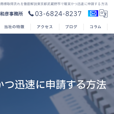
商標取得流れを徹底解説東京都武蔵野市で確実かつ迅速に申請する方法
03-6824-8237
和彦事務所
当社の特徴
アクセス
ブログ
コラム
コンサル
新規開業
申請(出願)
かつ迅速に申請する方法
登録
相談