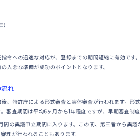
商標取得を早める早期審査のポイント解説
早期審査ひな形の活用方法と提出の流れ
年）
商標登録で期間短縮を実現する実務ノウハウ
期間延長請求書の正しい提出タイミングとは
スピード重視の商標申請戦略と注意点まとめ
正指令への迅速な対応が、登録までの期間短縮に有効です
前の入念な準備が成功のポイントとなります。
の流れ
出後、特許庁による形式審査と実体審査が行われます。形
。審査期間は平均6ヶ月から1年程度ですが、早期審査制
ヶ月間の異議申立期間に入ります。この間、第三者から異議
加審理が行われることもあります。