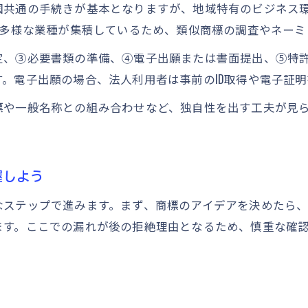
国共通の手続きが基本となりますが、地域特有のビジネス
申請前の調査と区分選択が商標取得のカギ
ど多様な業種が集積しているため、類似商標の調査やネー
商標の調査と区分選択が取得成功の決め手
定、③必要書類の準備、④電子出願または書面提出、⑤特
商標一般名称の組み合わせ調査の重要性
。電子出願の場合、法人利用者は事前のID取得や電子証
競合商標との混同を避けるための調査方法
標や一般名称との組み合わせなど、独自性を出す工夫が見
区分の選び方と物件目録作成の基本を解説
需要者が認識できる商標の要件を押さえる
商標取得に必要な書類や流れを詳しく解説
握しよう
商標取得に必要な主な書類と準備手順とは
なステップで進みます。まず、商標のアイデアを決めたら
物件目録や物件提出書の書き方を徹底解説
ます。ここでの漏れが後の拒絶理由となるため、慎重な確
立体商標願書作成時のポイントと注意事項
商標申請時に提出すべき書類リストのまとめ
書類不備による申請ミスを防ぐチェック方法
期間短縮の秘訣や早期審査の活用術を紹介