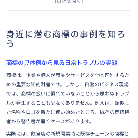
登録商標とは何か事例を交えて解説
商標権一覧から読み解く身近な注意点
商標権侵害が与える影響と教訓
身近に潜む商標の事例を知ろ
商標権侵害事例から知る損害と教訓
う
有名判例に学ぶ商標トラブルの影響
商標の具体的な被害事例と予防策
商標の具体例から見る日常トラブルの実態
商標権侵害が企業に及ぼす損失の実態
商標は、企業や個人が商品やサービスを他と区別するた
商標の事例で見る訴訟とその教訓
めの重要な知的財産です。しかし、日常のビジネス現場
商標と商品名の境界を考える視点
では、商標の扱いに慣れていないことから思わぬトラブ
ルが発生することも少なくありません。例えば、類似し
商標とは商品名とどう違うのか事例で解説
た名称やロゴを新たに使い始めたところ、既存の商標権
商標と商品名の境界が曖昧な事例に注目
者から警告書が届くケースがあります。
登録商標と商品の名称が重なるケース
実際には、飲食店の新規開業時に既存チェーンの商標と
商標権侵害リスクを避ける名称の選び方