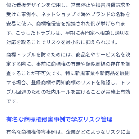
似た看板デザインを使用し、営業停止や損害賠償請求を
商品名と商標の線引きで気をつける点
受けた事例や、ネットショップで海外ブランドの名称を
周知商標の例から知的財産を守る
安易に使い、商標権侵害を指摘された例が挙げられま
周知商標の例で見るブランド保護の重要性
す。こうしたトラブルは、早期に専門家へ相談し適切な
有名な商標事例から学ぶ保護戦略
対応を取ることでリスクを最小限に抑えられます。
商標の具体例と周知性の判断基準
商標トラブルを防ぐためには、商品名やサービス名を決
周知商標を活かした知的財産の守り方
定する際に、事前に商標権の有無や類似商標の存在を調
商標権侵害が周知商標に及ぼす影響
査することが不可欠です。特に新規事業や新商品を展開
実際の商標権トラブル対処のヒント
する場合、登録商標や周知商標のリストを確認し、トラ
商標権トラブル事例に学ぶ解決アプローチ
ブル回避のための社内ルールを設けることが実務上有効
です。
商標の侵害警告から訴訟までの流れを紹介
具体的な商標事例で知る対処法の基本
有名な商標権侵害事例で学ぶリスク管理
登録商標の活用でトラブルを予防する方法
有名な商標権侵害事例は、企業がどのようなリスクに直
商標権トラブル時の迅速な対応策とは