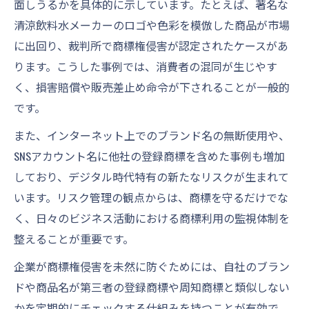
面しうるかを具体的に示しています。たとえば、著名な
登録商標の扱いとリスク管理術
清涼飲料水メーカーのロゴや色彩を模倣した商品が市場
登録商標の事例から見るリスク管理の要点
に出回り、裁判所で商標権侵害が認定されたケースがあ
商標登録がもたらすビジネス上の利点
ります。こうした事例では、消費者の混同が生じやす
トラブル事例で学ぶ登録商標の注意点
く、損害賠償や販売差止め命令が下されることが一般的
商標権一覧を参考にした登録戦略の立て方
です。
登録商標の扱い方で失敗しないために
また、インターネット上でのブランド名の無断使用や、
SNSアカウント名に他社の登録商標を含めた事例も増加
しており、デジタル時代特有の新たなリスクが生まれて
います。リスク管理の観点からは、商標を守るだけでな
く、日々のビジネス活動における商標利用の監視体制を
整えることが重要です。
企業が商標権侵害を未然に防ぐためには、自社のブラン
ドや商品名が第三者の登録商標や周知商標と類似しない
かを定期的にチェックする仕組みを持つことが有効で