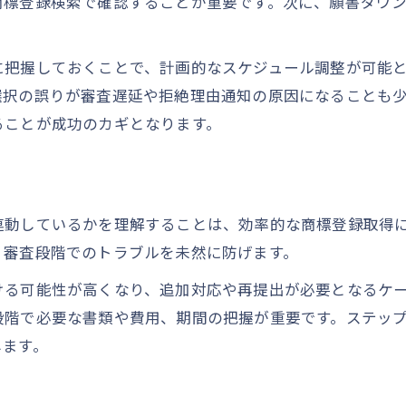
商標登録検索で確認することが重要です。次に、願書ダウ
商標登録費用の内訳と節約のヒント
商標登録期間の流れとスケジュール管理
に把握しておくことで、計画的なスケジュール調整が可能
商標登録やり方ごとの費用比較と選び方
選択の誤りが審査遅延や拒絶理由通知の原因になることも
費用対効果を高める商標登録手続き方法
ることが成功のカギとなります。
商標登録期間短縮のためにできる工夫
審査通過に向けた商標の申請準備とは何か
商標申請流れで重要な書類準備のポイント
連動しているかを理解することは、効率的な商標登録取得
商標登録願書記載内容の注意点を解説
、審査段階でのトラブルを未然に防げます。
拒絶理由通知を避けるための工夫
ける可能性が高くなり、追加対応や再提出が必要となるケ
指定商品・役務の区分選定の実践方法
段階で必要な書類や費用、期間の把握が重要です。ステッ
商標出願の流れで審査合格を目指すコツ
します。
トラブル回避へ商標選定時の注意ポイント
商標選定の流れで知っておくべきリスク