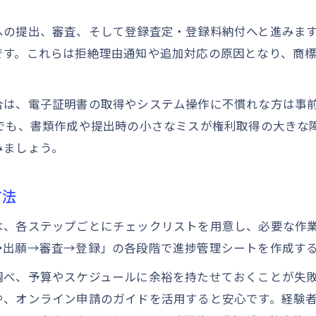
先行商標との衝突を避ける実践テクニック
への提出、審査、そして登録査定・登録料納付へと進みま
商標登録流れでよくある失敗例と解決策
です。これらは拒絶理由通知や追加対応の原因となり、商
商標権侵害を防ぐための選定ポイント
商標登録手続き流れとトラブル事例の紹介
合は、電子証明書の取得やシステム操作に不慣れな方は事
声でも、書類作成や提出時の小さなミスが権利取得の大きな
みましょう。
方法
は、各ステップごとにチェックリストを用意し、必要な作
→出願→審査→登録」の各段階で進捗管理シートを作成す
調べ、予算やスケジュールに余裕を持たせておくことが失
や、オンライン申請のガイドを活用すると安心です。経験