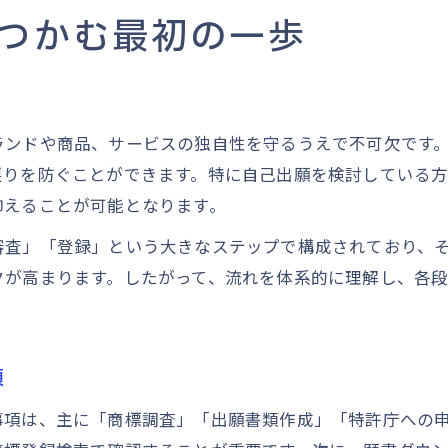
手続きフローで押さえるべき商標調査の要点
つかむ最初の一歩
商標調査の流れと具体的な進め方
先行商標検索で重要なポイントと注意点
商標登録検索ツールの活用と調査のコツ
ランドや商品、サービスの独自性を守るうえで不可欠です
商標の類似チェックを効率化する手順
戻りを防ぐことができます。特に自己出願を検討している
J-PlatPatを使った商標調査の実践例
抑えることが可能となります。
オンライン申請を活用した自力商標登録のコツ
審査」「登録」という大きなステップで構成されており、
商標登録オンライン申請の流れと利点
クが高まります。したがって、流れを体系的に理解し、各
自分でできる商標登録やり方の手順
電子証明書準備と申請ソフトのポイント
商標登録願書ダウンロードから提出まで
項
個人が自力で進める商標登録体験談
事項は、主に「商標調査」「出願書類作成」「特許庁への申
費用や期間の目安から見る商標登録の進め方