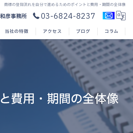
商標の登録流れを自分で進めるためのポイントと費用・期間の全体像
03-6824-8237
和彦事務所
当社の特徴
アクセス
ブログ
コラム
コンサル
新規開業
申請(出願)
と費用・期間の全体像
登録
相談