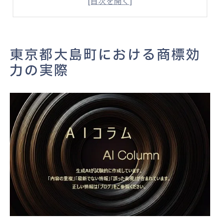
登録商標の識別力が地域で果たす役割
東京都大島町で問題となる商標の例外事例
商標の効力範囲を知るための実践ポイント
東京都大島町における商標効
商標効力範囲の理解がブランド保護に必須
力の実際
商標法に基づく効力範囲判定の基本手順
商標効力の及ぶ区分や類似範囲の見極め方
商標使用範囲を誤解しないための注意点
商標の効力範囲を広げる実務上の工夫
商標権の使用範囲を誤解しない対策法
商標権の使用範囲を正確に理解する方法
類似商品・役務と商標効力の関係性
誤用を防ぐための商標効力範囲の確認法
登録商標の個人利用に関する注意事項