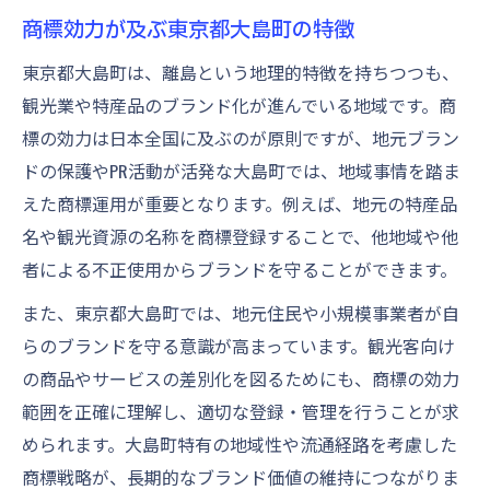
商標効力の誤解を避ける実務上の工夫
商標効力が及ぶ東京都大島町の特徴
地域事情を踏まえた商標活用の考え方
東京都大島町は、離島という地理的特徴を持ちつつも、
東京都大島町の商標活用で重視すべき点
観光業や特産品のブランド化が進んでいる地域です。商
地域事情に即した商標効力の運用事例
標の効力は日本全国に及ぶのが原則ですが、地元ブラン
ドの保護やPR活動が活発な大島町では、地域事情を踏ま
商標効力範囲と地域ブランド戦略の連携
えた商標運用が重要となります。例えば、地元の特産品
地域特性が商標に及ぼす影響を解説
名や観光資源の名称を商標登録することで、他地域や他
地域限定での商標使用と効力維持方法
者による不正使用からブランドを守ることができます。
商標法が規定する効力の境界線とは
また、東京都大島町では、地元住民や小規模事業者が自
商標法が定める効力範囲の原則を理解
らのブランドを守る意識が高まっています。観光客向け
商標効力の境界線とその判断基準
の商品やサービスの差別化を図るためにも、商標の効力
商標法3条に基づく識別力と効力維持
範囲を正確に理解し、適切な登録・管理を行うことが求
禁止権や商標法の例外規定の概要解説
められます。大島町特有の地域性や流通経路を考慮した
商標効力の境界線に関する最新判例紹介
商標戦略が、長期的なブランド価値の維持につながりま