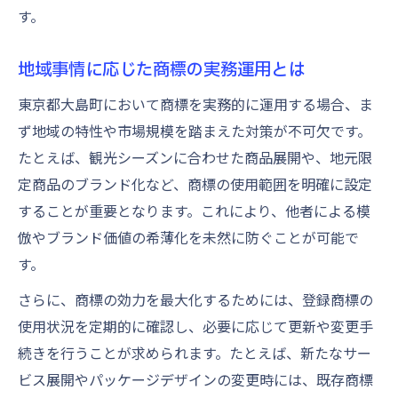
区分や類似範囲を紐解く商標実務の要点
す。
商標の区分制度と効力範囲の関係
地域事情に応じた商標の実務運用とは
類似範囲の判断基準と実務上の注意点
商標効力を左右する区分の選び方
東京都大島町において商標を実務的に運用する場合、ま
ず地域の特性や市場規模を踏まえた対策が不可欠です。
登録商標が及ぶ範囲の具体例を解説
たとえば、観光シーズンに合わせた商品展開や、地元限
商標区分と禁止権の実務的な活用法
定商品のブランド化など、商標の使用範囲を明確に設定
することが重要となります。これにより、他者による模
倣やブランド価値の希薄化を未然に防ぐことが可能で
す。
さらに、商標の効力を最大化するためには、登録商標の
使用状況を定期的に確認し、必要に応じて更新や変更手
続きを行うことが求められます。たとえば、新たなサー
ビス展開やパッケージデザインの変更時には、既存商標