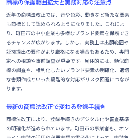
商標の保護範囲拡大と実務対応の注意点
専門家による商標セミナーの実践的な魅力
近年の商標法改正では、音や色彩、動きなど新たな要素
特許庁セミナー2025年の最新情報をチェッ
も商標として認められるようになりました。これによ
ク
り、町田市の中小企業も多様なブランド要素を保護でき
商標セミナー体験談から学ぶ成功の秘訣
るチャンスが広がります。しかし、実務上は出願範囲や
無料セミナーで得る商標対策の知恵
証拠提出の要件がより厳格になる場合もあるため、専門
商標セミナー無料で学べる最新法改正知識
家への相談や事前調査が重要です。具体的には、類似商
初心者におすすめの知財セミナー内容とは
標の調査や、権利化したいブランド要素の明確化、適切
な書類作成といった段階的な対応がリスク回避につなが
無料セミナーで知る商標登録の実務ポイン
ります。
ト
特許庁主催セミナーの信頼性と学びの深さ
最新の商標法改正で変わる登録手続き
商標対策を強化するための無料講座活用術
商標法改正により、登録手続きのデジタル化や審査基準
知財セミナー参加で得られるネットワーク
の明確化が進められています。町田市の事業者も、オン
効果
ライン申請の活用や必要書類の電子化によって、申請負