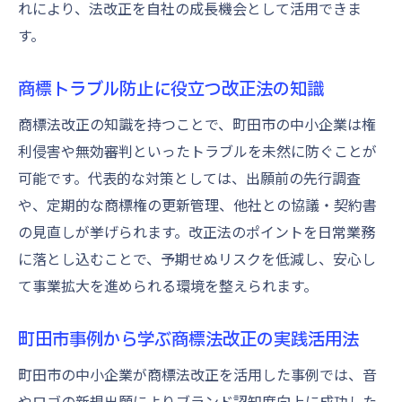
れにより、法改正を自社の成長機会として活用できま
商標登録時に注意すべき実務ポイント
す。
町田市中小企業のための商標実務解説
商標トラブル防止に役立つ改正法の知識
商標登録手続きの流れと実務上の注意点
町田市中小企業向け知財戦略の立て方
商標法改正の知識を持つことで、町田市の中小企業は権
商標法改正後の知財管理と実践ポイント
利侵害や無効審判といったトラブルを未然に防ぐことが
可能です。代表的な対策としては、出願前の先行調査
知財セミナーで学ぶ実務のコツと工夫
や、定期的な商標権の更新管理、他社との協議・契約書
商標を活用したブランド価値向上の方法
の見直しが挙げられます。改正法のポイントを日常業務
中小企業が知っておくべき商標の最新知見
に落とし込むことで、予期せぬリスクを低減し、安心し
て事業拡大を進められる環境を整えられます。
町田市事例から学ぶ商標法改正の実践活用法
町田市の中小企業が商標法改正を活用した事例では、音
やロゴの新規出願によりブランド認知度向上に成功した