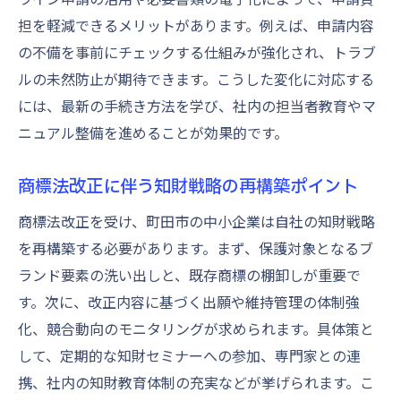
特許庁主催セミナーの注目ポイント
担を軽減できるメリットがあります。例えば、申請内容
特許庁セミナーで学ぶ商標法改正の実践知
の不備を事前にチェックする仕組みが強化され、トラブ
識
ルの未然防止が期待できます。こうした変化に対応する
知財セミナー特許庁主催の魅力と活用法
には、最新の手続き方法を学び、社内の担当者教育やマ
特許庁セミナー2025年の注目テーマ解説
ニュアル整備を進めることが効果的です。
商標に強くなるためのセミナー参加方法
特許庁セミナーで得られる最新商標情報
商標法改正に伴う知財戦略の再構築ポイント
実務で役立つ商標セミナー参加後の活用術
商標法改正を受け、町田市の中小企業は自社の知財戦略
実例でわかる商標活用とリスク回避
を再構築する必要があります。まず、保護対象となるブ
ランド要素の洗い出しと、既存商標の棚卸しが重要で
商標活用の成功事例とリスク回避策
す。次に、改正内容に基づく出願や維持管理の体制強
知財セミナーで学ぶ商標トラブル防止法
化、競合動向のモニタリングが求められます。具体策と
町田市中小企業の商標戦略実例を紹介
して、定期的な知財セミナーへの参加、専門家との連
実務で役立つ商標リスク回避の具体策
携、社内の知財教育体制の充実などが挙げられます。こ
商標法改正後のトラブル事例と対応法