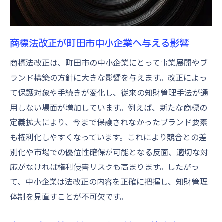
知財セミナーで知る最新商標法改正情報
改正商標法を学び知財戦略を強化
改正商標法の要点を知財戦略に活かす方法
商標法改正が町田市中小企業へ与える影響
商標登録で差別化を図る戦略的アプローチ
商標法改正は、町田市の中小企業にとって事業展開やブ
知財セミナー初心者向け講座の活用方法
ランド構築の方針に大きな影響を与えます。改正によっ
改正法を踏まえたリスク回避とブランド保
て保護対象や手続きが変化し、従来の知財管理手法が通
護
用しない場面が増加しています。例えば、新たな商標の
知財セミナー無料参加で得られる最新情報
定義拡大により、今まで保護されなかったブランド要素
商標管理体制の強化ポイントと実践例
も権利化しやすくなっています。これにより競合との差
別化や市場での優位性確保が可能となる反面、適切な対
初心者向け知財セミナー活用術
応がなければ権利侵害リスクも高まります。したがっ
初心者が知っておくべき商標の基本知識
て、中小企業は法改正の内容を正確に把握し、知財管理
知財セミナー初心者に最適な選び方のコツ
体制を見直すことが不可欠です。
無料セミナー活用で効率的に商標を学ぶ方
法