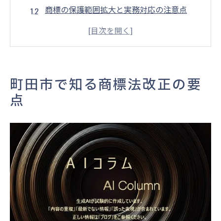
商標の保護範囲拡大と実務対応の注意点
最新の商標法改正で変わる登録手続き
商標法改正に伴う知財戦略の再構築ポイン
ト
商標トラブル防止に役立つ改正法の知識
町田市で知る商標法改正の要
町田市事例から学ぶ商標法改正の実践活用
点
法
商標の最新動向と法改正を探る
商標の最新動向が知財経営に及ぼす影響
音や色彩など新たな商標の保護対象とは
法改正による商標登録のメリットと留意点
特許庁の発表で読み解く商標トレンド
商標セミナー2025年の注目ポイント整理