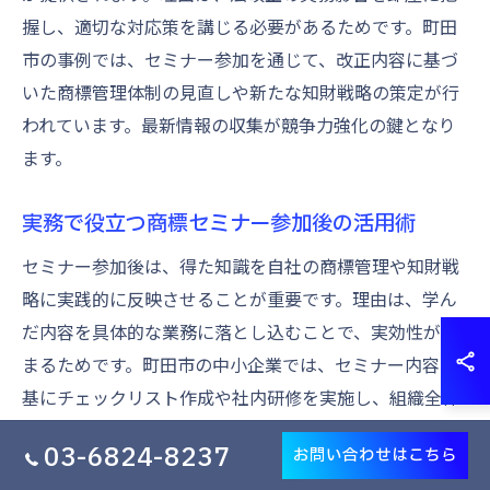
握し、適切な対応策を講じる必要があるためです。町田
市の事例では、セミナー参加を通じて、改正内容に基づ
いた商標管理体制の見直しや新たな知財戦略の策定が行
われています。最新情報の収集が競争力強化の鍵となり
ます。
実務で役立つ商標セミナー参加後の活用術
セミナー参加後は、得た知識を自社の商標管理や知財戦
略に実践的に反映させることが重要です。理由は、学ん
だ内容を具体的な業務に落とし込むことで、実効性が高
まるためです。町田市の中小企業では、セミナー内容を
基にチェックリスト作成や社内研修を実施し、組織全体
で知財意識向上に努めています。これにより、持続的な
03-6824-8237
お問い合わせはこちら
ブランド価値向上が期待できます。