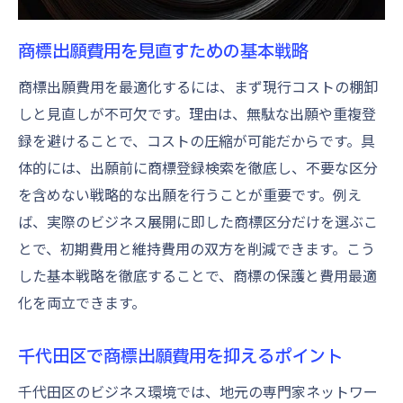
商標登録費用削減のためのセルフ申請手順
商標登録費用の無駄を省く自己管理術
商標出願費用を見直すための基本戦略
商標登録費用節約で注意すべき点とは
商標出願費用を最適化するには、まず現行コストの棚卸
商標登録費用自分で管理するメリット
しと見直しが不可欠です。理由は、無駄な出願や重複登
商標登録費用節約の成功事例を紹介
録を避けることで、コストの圧縮が可能だからです。具
体的には、出願前に商標登録検索を徹底し、不要な区分
商標登録の更新手続きを効率化するコツ
を含めない戦略的な出願を行うことが重要です。例え
商標登録更新手続きの効率的な進め方
ば、実際のビジネス展開に即した商標区分だけを選ぶこ
商標登録更新で発生する費用の見直し
とで、初期費用と維持費用の双方を削減できます。こう
商標登録更新を自分で行う際のポイント
した基本戦略を徹底することで、商標の保護と費用最適
商標更新手続きで気をつけたい注意事項
化を両立できます。
商標登録更新の手順と費用節約術
商標登録更新手続きの効率化と実践方法
千代田区で商標出願費用を抑えるポイント
特許庁料金表から読み解く商標維持の賢い戦略
千代田区のビジネス環境では、地元の専門家ネットワー