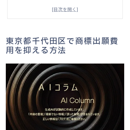
商標出願費用最適化とビジネス効率化
商標出願費用の違いとその要因を理解する
商標出願費用削減に活きる最新の工夫
商標の維持費用も含めた総合的な費用管理
東京都千代田区で商標出願費
商標出願費用の計算ポイントと注意点
用を抑える方法
商標出願費用計算の基本ルールとコツ
商標出願費用計算時の落とし穴を避ける
商標出願費用計算の見積もり精度向上術
商標出願費用計算に役立つ最新情報
商標出願費用計算と維持費の相関を知る
商標出願費用計算の注意点を徹底解説
自分でできる商標登録費用節約術
商標登録費用を自分で節約する実践法