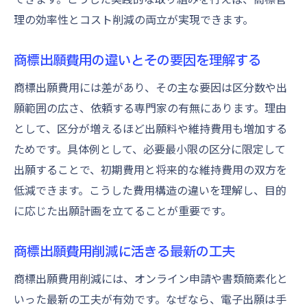
商標登録検索を活用した費用対策の極意
理の効率性とコスト削減の両立が実現できます。
商標登録検索で費用を抑える実践法
商標登録検索と出願費用の関係性を解説
商標出願費用の違いとその要因を理解する
商標登録検索を使った費用リスク回避術
商標出願費用には差があり、その主な要因は区分数や出
商標登録検索から始める賢い費用管理
願範囲の広さ、依頼する専門家の有無にあります。理由
商標登録検索で見つける費用節約ポイント
として、区分が増えるほど出願料や維持費用も増加する
商標登録検索活用で出願費用を最適化
ためです。具体例として、必要最小限の区分に限定して
個人の特許申請費用と商標管理の最新動向
出願することで、初期費用と将来的な維持費用の双方を
個人の特許申請費用と商標管理の基本
低減できます。こうした費用構造の違いを理解し、目的
に応じた出願計画を立てることが重要です。
個人が知っておきたい商標管理のコツ
個人申請と商標管理で費用を抑える方法
商標出願費用削減に活きる最新の工夫
個人向け商標管理ツールの活用と費用対策
商標出願費用削減には、オンライン申請や書類簡素化と
個人で行う商標管理の最新トレンド紹介
いった最新の工夫が有効です。なぜなら、電子出願は手
個人の特許申請費用と商標維持のポイント