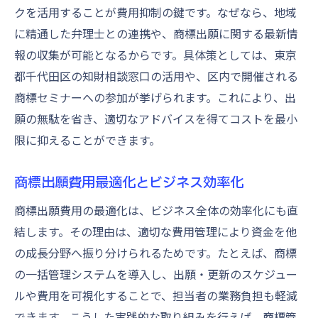
特許庁料金表を活用した商標維持戦略
クを活用することが費用抑制の鍵です。なぜなら、地域
商標維持費用を料金表から見極める方法
に精通した弁理士との連携や、商標出願に関する最新情
報の収集が可能となるからです。具体策としては、東京
商標維持費用の最新動向と賢い選択肢
都千代田区の知財相談窓口の活用や、区内で開催される
商標維持費用の計画的な最適化のコツ
商標セミナーへの参加が挙げられます。これにより、出
商標維持と料金表改定への対応方法
願の無駄を省き、適切なアドバイスを得てコストを最小
特許庁料金表を活かした費用管理術
限に抑えることができます。
商標権存続期間と更新登録の実践知識
商標権存続期間の基本と更新の重要性
商標出願費用最適化とビジネス効率化
商標権存続期間に合わせた費用管理術
商標出願費用の最適化は、ビジネス全体の効率化にも直
商標権存続期間と更新手続きの流れ
結します。その理由は、適切な費用管理により資金を他
商標権存続期間延長のための実践的対策
の成長分野へ振り分けられるためです。たとえば、商標
商標権存続期間と維持費用の関連性
の一括管理システムを導入し、出願・更新のスケジュー
ルや費用を可視化することで、担当者の業務負担も軽減
商標権存続期間管理と費用最適化の方法
できます。こうした実践的な取り組みを行えば、商標管