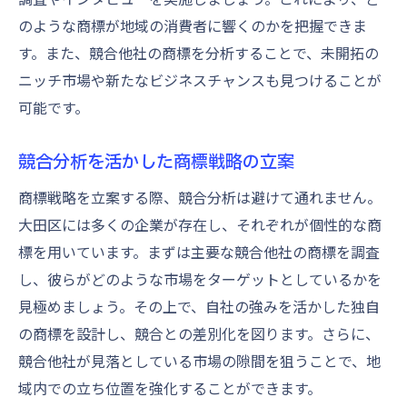
地域密着型商標の重要性とその利点
のような商標が地域の消費者に響くのかを把握できま
地域密着型商標のメリットとデメリット
す。また、競合他社の商標を分析することで、未開拓の
地元コミュニティとの関係構築法
ニッチ市場や新たなビジネスチャンスも見つけることが
商標を通じた地域経済の活性化
可能です。
地元企業との協力関係構築のポイント
地域貢献を意識した商標活動
競合分析を活かした商標戦略の立案
地元支援団体とのパートナーシップ
商標戦略を立案する際、競合分析は避けて通れません。
商標権の活用で大田区ビジネスを次のステージ
大田区には多くの企業が存在し、それぞれが個性的な商
へ
標を用いています。まずは主要な競合他社の商標を調査
商標を活用した新市場開拓戦略
し、彼らがどのような市場をターゲットとしているかを
見極めましょう。その上で、自社の強みを活かした独自
国際展開に向けた商標の準備
の商標を設計し、競合との差別化を図ります。さらに、
商標を用いたブランドの多角化
競合他社が見落としている市場の隙間を狙うことで、地
商標による新規顧客層の獲得
域内での立ち位置を強化することができます。
商標を通じたビジネスモデルの革新