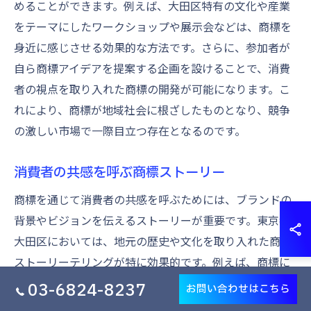
めることができます。例えば、大田区特有の文化や産業
をテーマにしたワークショップや展示会などは、商標を
身近に感じさせる効果的な方法です。さらに、参加者が
自ら商標アイデアを提案する企画を設けることで、消費
者の視点を取り入れた商標の開発が可能になります。こ
れにより、商標が地域社会に根ざしたものとなり、競争
の激しい市場で一際目立つ存在となるのです。
消費者の共感を呼ぶ商標ストーリー
商標を通じて消費者の共感を呼ぶためには、ブランドの
背景やビジョンを伝えるストーリーが重要です。東京都
大田区においては、地元の歴史や文化を取り入れた商標
ストーリーテリングが特に効果的です。例えば、商標に
地域特有のモチーフや歴史的背景を盛り込むことで、消
03-6824-8237
お問い合わせはこちら
費者にとって親しみやすく、記憶に残る存在となりま