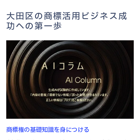
商標登録のプロセスと申請の流れ
大田区での商標権の法的保護
大田区の商標活用ビジネス成
地域特性を活かした効果的な商標戦略の秘訣
功への第一歩
地域文化を反映した商標デザインの考案
地元産業に根ざしたブランド構築方法
大田区の流行を取り入れた商標づくり
地域イベントとの連携による商標活用
地元住民の支持を得る商標戦略
地域特性を最大限に活かすマーケティング
大田区独自の文化と産業を反映した商標デザイ
ンの魅力
地元アートを取り入れた商標例
伝統工芸を活かした商標デザイン
商標権の基礎知識を身につける
地域特産品をモチーフにした商標