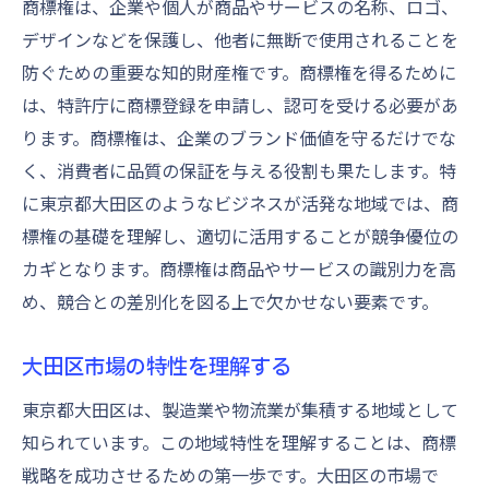
商標権は、企業や個人が商品やサービスの名称、ロゴ、
地元アーティストとのコラボレーション
デザインなどを保護し、他者に無断で使用されることを
地域の歴史を反映したブランドストーリー
防ぐための重要な知的財産権です。商標権を得るために
地元企業との共同商標開発
は、特許庁に商標登録を申請し、認可を受ける必要があ
ります。商標権は、企業のブランド価値を守るだけでな
商標権を駆使して大田区市場での存在感を高め
く、消費者に品質の保証を与える役割も果たします。特
る
に東京都大田区のようなビジネスが活発な地域では、商
商標を使ったブランド価値の向上
標権の基礎を理解し、適切に活用することが競争優位の
地域イベントでの商標プロモーション
カギとなります。商標権は商品やサービスの識別力を高
地元メディアを活用した商標の広報戦略
め、競合との差別化を図る上で欠かせない要素です。
商標に基づくコラボレーション企画
消費者との絆を深める商標活用法
大田区市場の特性を理解する
商標の更新と維持管理の重要性
東京都大田区は、製造業や物流業が集積する地域として
消費者の心を掴む商標作りの実践例
知られています。この地域特性を理解することは、商標
消費者のフィードバックを取り入れた商標
戦略を成功させるための第一歩です。大田区の市場で