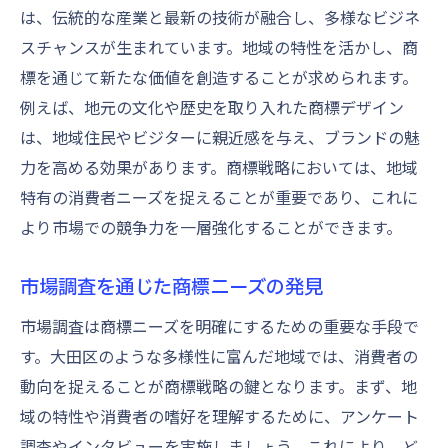
改良
は、伝統的な産業と最新の技術が融合し、多様なビジネ
口コミ効果を狙った商標キャンペーン
スチャンスが生まれています。地域の特性を活かし、商
標を通じて新たな価値を創造することが求められます。
商標を通じた消費者参加型イベント
例えば、地元の文化や歴史を取り入れた商標デザイン
消費者の共感を呼ぶ商標ストーリー
は、地域住民やビジターに親近感を与え、ブランドの魅
オンラインプラットフォームでの商標展開
力を高める効果があります。商標戦略においては、地域
顧客満足度を高める商標施策
特有の消費者ニーズを捉えることが重要であり、これに
商標戦略で競争を制する大田区の成功事例
より市場での競争力を一層強化することができます。
大田区の代表的な成功企業の商標戦略
地域イベントと商標の効果的な結びつけ
市場調査を通じた商標ニーズの発見
商標を活かした新製品開発の秘訣
市場調査は商標ニーズを明確にするための重要な手段で
特定市場を狙った商標の導入事例
す。大田区のような多様性に富んだ地域では、消費者の
企業間連携による商標戦略の強化
動向を捉えることが商標戦略の鍵となります。まず、地
域の特性や消費者の嗜好を理解するために、アンケート
長期的な商標活用による持続可能な成長
調査やインタビューを実施しましょう。これにより、ど