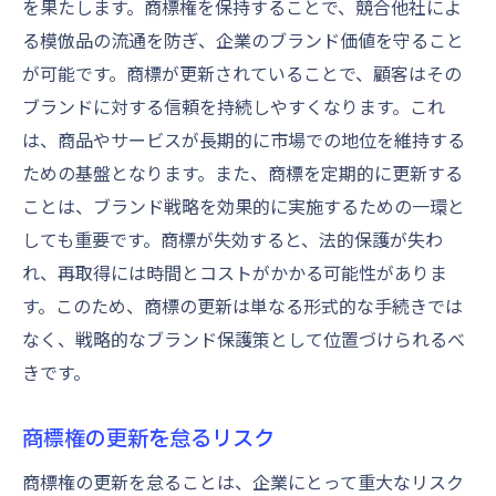
を果たします。商標権を保持することで、競合他社によ
法
る模倣品の流通を防ぎ、企業のブランド価値を守ること
専門家の助言をどのように活用するか
が可能です。商標が更新されていることで、顧客はその
ブランドに対する信頼を持続しやすくなります。これ
商標更新のために必要な書類とは
は、商品やサービスが長期的に市場での地位を維持する
商標更新申請に必要な基本書類リスト
ための基盤となります。また、商標を定期的に更新する
商標権者の変更がある場合の追加書類
ことは、ブランド戦略を効果的に実施するための一環と
商標更新証明書の取得方法
しても重要です。商標が失効すると、法的保護が失わ
書類提出時の重要な注意点
れ、再取得には時間とコストがかかる可能性がありま
商標更新書類の正確な記入方法
す。このため、商標の更新は単なる形式的な手続きでは
書類不備での更新手続き遅延を防ぐ方法
なく、戦略的なブランド保護策として位置づけられるべ
商標更新の期限を守るための計画的な準備
きです。
商標更新の期限管理ツールの活用法
商標権の更新を怠るリスク
更新期限を逃さないためのスケジュール作
成
商標権の更新を怠ることは、企業にとって重大なリスク