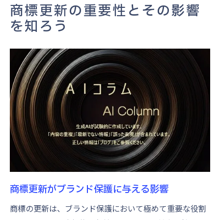
商標更新の法律的側面を理解する
商標更新の重要性とその影響
商標更新の手順を理解してスムーズに進めよう
を知ろう
商標更新手続きの基本ステップ
オンラインでの商標更新申請方法
商標更新に必要な費用とその準備
商標更新申請書の記入ポイント
更新手続きで避けるべきトラブル
商標更新手続きの進捗確認方法
商標更新の際に注意すべきポイントを解説
商標更新時のよくあるミスとその回避法
商標更新のタイミングの見極め方
更新申請の際に確認すべき情報
商標更新がブランド保護に与える影響
商標更新における法律的な注意点
商標の更新は、ブランド保護において極めて重要な役割
更新手続き中に発生し得る問題とその対処