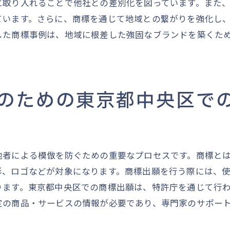
に取り入れることで他社との差別化を図っています。また
権利侵害への迅速対応法
ています。さらに、商標を通じて地域との繋がりを強化し
商標の価値を高めるための施策
した商標事例は、地域に根差した強固なブランドを築くた
パートナーシップ構築のメリット
商標権の拡張戦略
商標出願でブランド価値を最大化するための成功事例
のための東京都中央区で
実際の成功例から学ぶ教訓
ブランド価値向上に貢献した商標
市場における商標の影響分析
商標戦略の最適化事例
他者による模倣を防ぐための重要なプロセスです。商標と
地域特性を活かした商標活用
形、ロゴなどが対象になります。商標出願を行う際には、
商標権を基盤にした新規ビジネス展開
ります。東京都中央区での商標出願は、特許庁を通じて行
定の商品・サービスの情報が必要であり、専門家のサポー