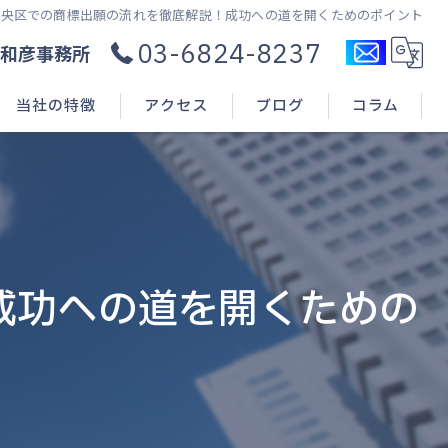
中央区での商標出願の流れを徹底解説！成功への道を開くためのポイント
03-6824-8237
和彦事務所
当社の特徴
アクセス
ブログ
コラム
コンサル
新規開業
申請(出願)
成功への道を開くための
登録
相談