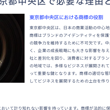
京都中央区で必要な理由
スムーズな商標出願のための東京都中央区での基本的な流
商標出願の基礎知識
東京都中央区における商標の役割
東京都中央区特有の注意点
東京都中央区は、日本の商業活動の中心地
申請書類準備のステップ
商標はブランドのアイデンティティを保護
商標審査官とのコミュニケーション
の競争力を維持するために不可欠です。中
出願後の流れとフォローアップ
く、企業の成長戦略にも大きな影響を与え
費用対効果を考慮した出願方法
社と差別化を図り、消費者に対するブラン
の地域では、多様なビジネスが展開されて
東京都中央区で商標出願を成功させるための事前準備のポ
って重要な鍵となります。商標の適切な管
調査段階での重要事項
してビジネスを展開するための土台を作り
競合他社の商標状況の把握
出願前のコンサルティング活用
必要書類の準備とその確認
において計り知れない影響を持っています。商標が法的に
商標デザインの選定方法