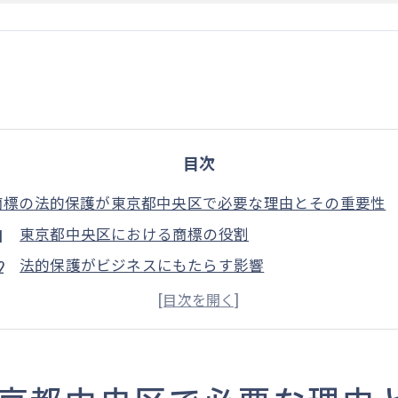
目次
商標の法的保護が東京都中央区で必要な理由とその重要性
東京都中央区における商標の役割
法的保護がビジネスにもたらす影響
競争力強化と商標の関連性
商標保護がもたらす安心感
地方自治体の支援制度と商標
東京都中央区での商標事例