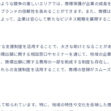
商標ライセンス契約の重要性
のような競争の激しいエリアでは、商標保護が企業の成長
国際商標出願の考慮点
、ブランドの信頼性を高めることができます。また、商標
法改正の最新情報とその影響
によって、企業は安心して新たなビジネス戦略を展開するこ
東京都中央区で商標出願を行う際の具体的手続きと注意点
出願書類作成のコツ
地方自治体提出時の注意点
する支援制度を活用することで、大きな助けとなることが
審査基準の理解と対応
商標出願に関する相談窓口やセミナーを通じて、地域の企
た、商標出願に関する費用の一部を助成する制度も存在し
商標登録後の管理方法
これらの支援制度を活用することで、商標の登録がスムー
出願書類の自己チェックポイント
地方自治体のサポート活用法
商標出願後のフォローアップと権利維持のための戦略
商標権の更新手続き
して知られています。特に、地域の特性や文化を反映した
商標の使用状況とその記録