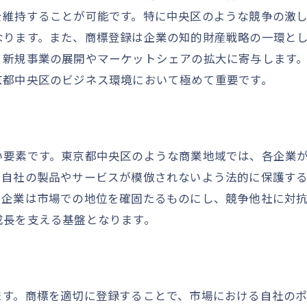
を維持することが可能です。特に中央区のような競争の激
東京都中央区での支援機関の利用
なります。また、商標登録は企業の知的財産戦略の一環と
商標出願のプロセスで直面する課題とその解決策
、新規事業の展開やマーケットシェアの拡大に寄与します
よくあるトラブルとその対策
京都中央区のビジネス環境において極めて重要です。
東京都中央区での審査時間の短縮法
拒絶理由通知への対応方法
商標分類の選定ミスを防ぐ
い要素です。東京都中央区のような商業地域では、各企業
商標権侵害に対する事前予防策
、自社の製品やサービスが模倣されないよう法的に保護す
専門家のアドバイスを受ける利点
、企業は市場での地位を確固たるものにし、競争他社に対
商標の権利を効率的に守るために知っておくべき法律知識
成長を支える基盤となります。
商標法の基礎知識
東京都中央区における法的サポート
権利侵害を防ぐための措置
ます。商標を適切に登録することで、市場における自社の