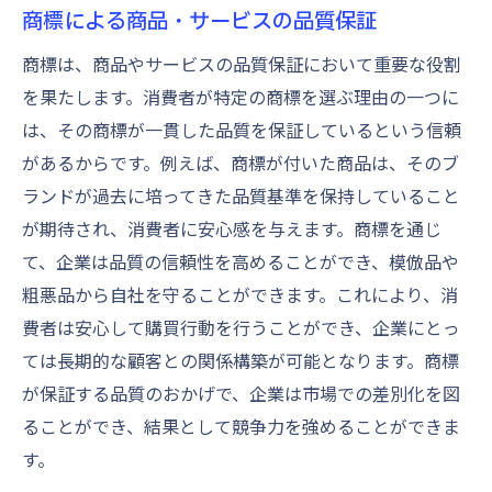
商標制度が提供するブランド育成の新たな視点
商標による商品・サービスの品質保証
商標制度を活用したブランドイノベーショ
商標は、商品やサービスの品質保証において重要な役割
ン
を果たします。消費者が特定の商標を選ぶ理由の一つに
商標を通じたブランド育成の長期戦略
は、その商標が一貫した品質を保証しているという信頼
新興市場での商標活用事例
があるからです。例えば、商標が付いた商品は、そのブ
商標によるブランド育成の多様なアプロー
ランドが過去に培ってきた品質基準を保持していること
チ
が期待され、消費者に安心感を与えます。商標を通じ
商標制度がもたらす未来のブランドビジョ
て、企業は品質の信頼性を高めることができ、模倣品や
ン
粗悪品から自社を守ることができます。これにより、消
費者は安心して購買行動を行うことができ、企業にとっ
商標を活用したブランド成長の可能性
ては長期的な顧客との関係構築が可能となります。商標
商標の魅力を最大限に引き出すためのヒント
が保証する品質のおかげで、企業は市場での差別化を図
商標登録の効果的なステップ
ることができ、結果として競争力を強めることができま
ブランド強化のための商標活用法
す。
商標監視によるブランド保護の強化