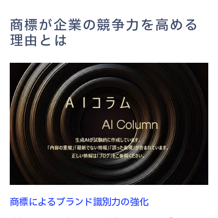
商標制度が提供する法的保護のメリット
商標を活用した新たな成長機会の創出
商標が企業の競争力を高める
ブランド構築における商標制度の重要性
理由とは
商標制度がブランドイメージを支える仕組
み
商標登録のプロセスと重要性
ブランド価値向上に寄与する商標の活用法
商標制度がブランド戦略に与える影響
ブランド構築における商標の法的側面
商標制度を通じたブランドの持続的成長
商標が消費者からの信頼を得るプロセス
商標が消費者認知に与える影響
信頼されるブランド構築における商標の役
商標によるブランド識別力の強化
割