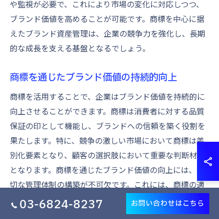
や監視が必要で、これにより市場の変化に対応しつつ、
ブランド価値を高めることが可能です。商標を中心に据
えたブランド資産管理は、企業の競争力を強化し、長期
的な成長を支える基盤となるでしょう。
商標を通じたブランド価値の持続的向上
商標を活用することで、企業はブランド価値を持続的に
向上させることができます。商標は消費者に対する品質
保証の印として機能し、ブランドへの信頼を築く役割を
果たします。特に、競争の激しい市場において商標は差
別化要素となり、顧客の選択肢において重要な判断材料
となります。商標を通じたブランド価値の向上には、適
切な管理体制の構築が不可欠です。これには、商標の適
時な更新や侵害行為の監視、そして従業員全体での商標
03-6824-8237
お問い合わせはこちら
に対する意識の向上が含まれます。さらに、商標に基づ