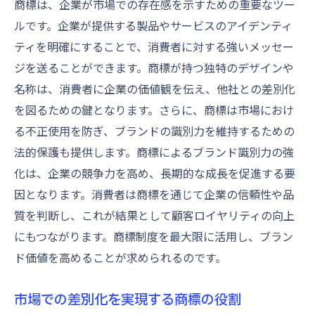
商標は、企業が市場での存在感を示すための重要なツー
商標による消費者への安心感の提供
ルです。企業が提供する製品やサービスのアイデンティ
商標がブランドの信頼性を強化する方法
ティを明確にすることで、消費者に対する強いメッセー
消費者との関係構築における商標の貢献
ジを送ることができます。商標が持つ独特のデザインや
商標を通じた消費者フィードバックの活用
名称は、消費者に企業の価値観を伝え、他社との差別化
を図るための鍵となります。さらに、商標は市場におけ
商標制度を活用した市場での不正使用防止策
る不正使用を防ぎ、ブランドの識別力を維持するための
商標による模倣防止の具体策
法的保護も提供します。商標によるブランド識別力の強
商標侵害からブランドを守るための戦略
化は、企業の競争力を高め、長期的な成長を促進する要
商標制度を活用した法的措置の可能性
因となります。消費者は商標を通じて企業の信頼性や品
不正使用対策としての商標監視の重要性
質を判断し、これが結果として顧客ロイヤリティの向上
商標制度を活用したブランド保護の事例
にもつながります。商標制度を最大限に活用し、ブラン
商標を通じた市場での正当な競争促進
ド価値を高めることが求められるのです。
商標がブランド価値を守る仕組みを解説
市場での差別化を実現する商標の役割
商標がブランドの独自性を保護する方法