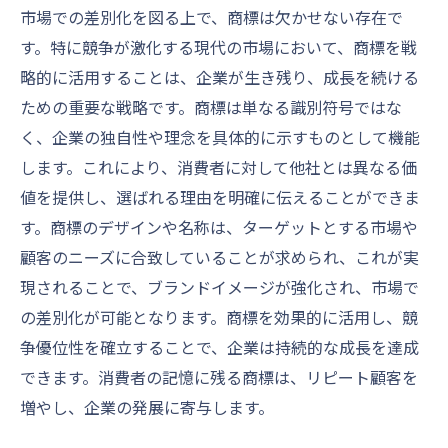
ブランド価値維持における商標の役割
市場での差別化を図る上で、商標は欠かせない存在で
す。特に競争が激化する現代の市場において、商標を戦
商標制度によるブランド資産の管理
略的に活用することは、企業が生き残り、成長を続ける
商標を通じたブランド価値の持続的向上
ための重要な戦略です。商標は単なる識別符号ではな
ブランド価値を守るための商標戦略
く、企業の独自性や理念を具体的に示すものとして機能
商標がもたらすブランド保護の意義
します。これにより、消費者に対して他社とは異なる価
商標を通じて企業が得られる国際市場での優位
値を提供し、選ばれる理由を明確に伝えることができま
性
す。商標のデザインや名称は、ターゲットとする市場や
国際市場における商標の重要性
顧客のニーズに合致していることが求められ、これが実
商標による国際的なブランド認知の向上
現されることで、ブランドイメージが強化され、市場で
商標制度が提供する国際ビジネスの機会
の差別化が可能となります。商標を効果的に活用し、競
争優位性を確立することで、企業は持続的な成長を達成
国際市場での商標侵害リスク管理
できます。消費者の記憶に残る商標は、リピート顧客を
商標を活用した国際展開の戦略
増やし、企業の発展に寄与します。
商標制度を通じた国際競争力の強化