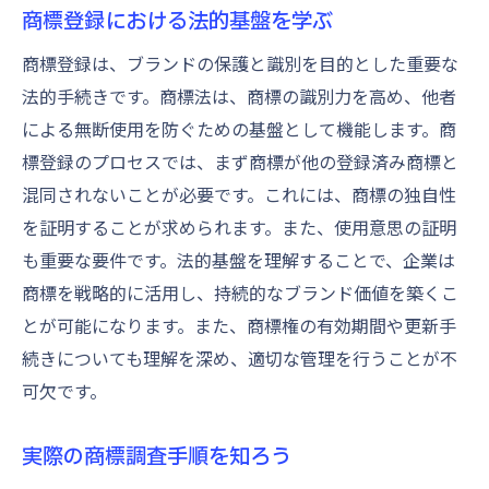
商標調査によるブランド価値の向上
商標登録における法的基盤を学ぶ
商標戦略が企業文化に与える影響
商標登録は、ブランドの保護と識別を目的とした重要な
商標ライセンス契約の活用と注意点
法的手続きです。商標法は、商標の識別力を高め、他者
商標調査結果を基にした市場戦略立案
による無断使用を防ぐための基盤として機能します。商
標登録のプロセスでは、まず商標が他の登録済み商標と
商標を活用した新規市場開拓の方法
混同されないことが必要です。これには、商標の独自性
商標登録の新常識と市場動向を探る
を証明することが求められます。また、使用意思の証明
商標法の最近の改正点とその影響
も重要な要件です。法的基盤を理解することで、企業は
新興市場における商標登録の重要性
商標を戦略的に活用し、持続的なブランド価値を築くこ
デジタル化時代の商標登録戦略
とが可能になります。また、商標権の有効期間や更新手
商標調査における消費者動向の分析
続きについても理解を深め、適切な管理を行うことが不
商標と社会的責任の関連性
可欠です。
地域ブランドと商標の新たな展開
実際の商標調査手順を知ろう