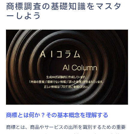
商標調査におけるリスクとその対策
商標調査の基礎知識をマスタ
商標登録成功のための戦略的アプローチ
ーしよう
商標登録の成功率を高める計画立案
競合他社の商標分析と差別化戦略
商標調査のタイミングと重要性
専門家の視点を活かした商標調査
商標登録における法的な注意点
商標ポートフォリオの戦略的構築
商標調査がビジネス成功の鍵を握る理由
ブランド保護の重要性と商標の役割
商標活用による市場競争力の強化
商標調査で見つかるビジネスチャンス
商標とは何か？その基本概念を理解する
商標戦略と事業成長の関連性
商標とは、商品やサービスの出所を識別するための重要
商標の信頼性がもたらす顧客の信頼