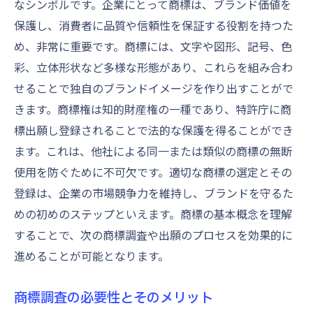
なシンボルです。企業にとって商標は、ブランド価値を
商標調査によるリスク軽減の効果
保護し、消費者に品質や信頼性を保証する役割を持つた
め、非常に重要です。商標には、文字や図形、記号、色
競合を避ける商標調査の具体的手法
彩、立体形状など多様な形態があり、これらを組み合わ
商標データベースの効果的な利用方法
せることで独自のブランドイメージを作り出すことがで
同一・類似商標の特定技術
きます。商標権は知的財産権の一種であり、特許庁に商
商標検索ツールの活用法
標出願し登録されることで法的な保護を得ることができ
競合商標の動向分析とその方法
ます。これは、他社による同一または類似の商標の無断
商標調査における最新テクノロジー
使用を防ぐために不可欠です。適切な商標の選定とその
商標調査結果の分析と判断基準
登録は、企業の市場競争力を維持し、ブランドを守るた
商標登録の成功率を高める最新トレンド
めの初めのステップといえます。商標の基本概念を理解
することで、次の商標調査や出願のプロセスを効果的に
AIを活用した商標登録の新手法
進めることが可能となります。
グローバル市場での商標調査の重要性
商標登録におけるデジタルトレンド
商標調査の必要性とそのメリット
商標調査における法改正の影響