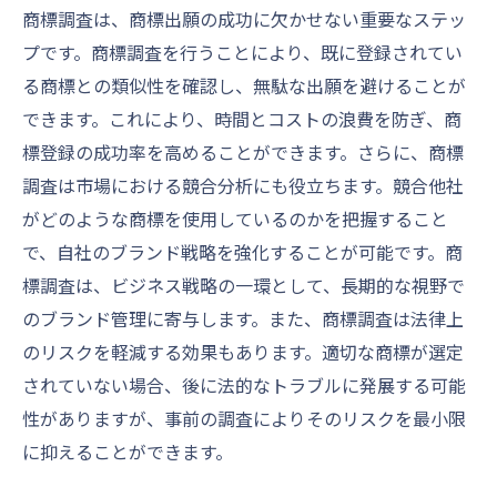
商標調査は、商標出願の成功に欠かせない重要なステッ
オンラインプラットフォームを活用した商
プです。商標調査を行うことにより、既に登録されてい
標調査
る商標との類似性を確認し、無駄な出願を避けることが
エコ商標とその重要性
できます。これにより、時間とコストの浪費を防ぎ、商
専門家による商標調査の重要性とその活用法
標登録の成功率を高めることができます。さらに、商標
商標専門家と一般調査の違い
調査は市場における競合分析にも役立ちます。競合他社
商標調査を成功に導く専門家の役割
がどのような商標を使用しているのかを把握すること
商標調査報告書の活用法
で、自社のブランド戦略を強化することが可能です。商
標調査は、ビジネス戦略の一環として、長期的な視野で
専門家の見解を活かした商標戦略
のブランド管理に寄与します。また、商標調査は法律上
コンサルタントによる商標リスクマネジメ
のリスクを軽減する効果もあります。適切な商標が選定
ント
されていない場合、後に法的なトラブルに発展する可能
専門家ネットワークの形成とその意義
性がありますが、事前の調査によりそのリスクを最小限
商標調査で企業価値を最大化する方法
に抑えることができます。
商標ポートフォリオの最適化