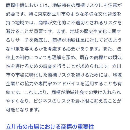
登録商標を活かしたブランディング戦略
商標申請においては、地域特有の商標リスクにも注意が
必要です。特に東京都立川市のような多様な文化背景を
立川市での競争優位性を高める実例
持つ地域では、商標が文化的に不適切とされるリスクを
商標権の保護と管理方法
避けることが重要です。まず、地域の歴史や文化に関す
登録後の商標モニタリングの重要性
るリサーチを徹底し、商標が地域住民に対してどのよう
成功企業の事例から学ぶ商標活用
な印象を与えるかを考慮する必要があります。また、法
立川市で商標取得のための異議申立て対応策
律上の制約についても理解を深め、既存の商標との類似
異議申立ての流れを把握する
性を避けるための調査を行うことが求められます。立川
異議を受けた場合の対策
市の市場に特化した商標リスクを避けるためには、地域
異議申立てに対する法的サポート
企業との協力や専門家のアドバイスを活用することも有
効です。これにより、商標が地域社会での受け入れられ
立川市での異議事例に学ぶ
やすくなり、ビジネスのリスクを最小限に抑えることが
異議リスクを前もって評価する方法
可能となります。
異議申立て防止のための戦略
ブランド保護のための商標登録立川市での実践
立川市の市場における商標の重要性