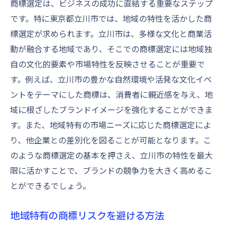
商標選定は、ビジネスの成功に直結する重要なステップ
オンライン出願のメリットと注意点
です。特に東京都立川市では、地域の特性を活かした商
立川市からの商標出願における法的知識
標選定が求められます。立川市は、多様な文化と商業活
出願後の追跡と進捗管理
動が融合する地域であり、そこでの商標選定には地域独
立川市での商標出願が成功した事例
自の文化的要素や市場特性を反映させることが重要で
す。例えば、立川市の豊かな自然環境や活発な文化イベ
商標審査の壁を越える立川市特有のポイント
ントをテーマにした商標は、消費者に親近感を与え、地
商標審査の流れを理解する
域に根ざしたブランドイメージを強化することができま
審査を通過するための準備
す。また、地域特有の市場ニーズに応じた商標選定によ
立川市内での商標審査における特性
り、他企業との差別化を図ることが可能となります。こ
拒絶理由通知への対応方法
のような商標選定の基本を押さえ、立川市の特性を最大
審査通過事例から学ぶポイント
限に活かすことで、ブランドの競争力を大きく高めるこ
立川市での審査成功に向けた戦略
とができるでしょう。
商標登録で競争力を高める立川市での成功秘話
地域特有の商標リスクを避ける方法
商標登録後の活用法