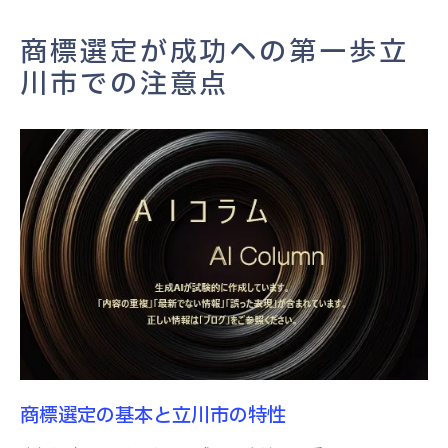
立川市での競争相手の商標分析
成功する商標選定の実例とケーススタディ
商標選定が成功への第一歩立
立川市で商標調査を成功させるためのチェック
川市での注意点
ポイント
効果的な商標調査の手順
商標調査で見落としがちなポイント
専門家の助言を活用する方法
立川市内での商標検索ツールの使い方
調査結果を評価し、リスクを最小化する
事例から学ぶ成功する商標調査
立川市での商標出願手続き日本国特許庁への流
れ
出願書類の作成と提出方法
商標選定の基本と立川市の特性
費用と時間を把握するためのガイド