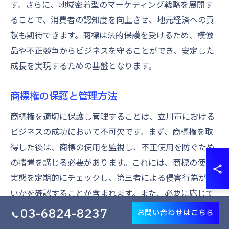
す。さらに、地域密着型のマーケティング戦略を展開す
ることで、消費者の認知度を向上させ、地元経済への貢
献も期待できます。商標は法的保護を受けるため、模倣
品や不正競争からビジネスを守ることができ、安定した
成長を実現するための基盤となります。
商標権の保護と管理方法
商標権を適切に保護し管理することは、立川市における
ビジネスの成功において不可欠です。まず、商標権を取
得した後は、商標の使用を監視し、不正使用を防ぐため
の措置を講じる必要があります。これには、商標の使用
実態を定期的にチェックし、第三者による侵害行為がな
いかを確認することが含まれます。また、必要に応じて
法的措置を講じる準備をしておくことも重要です。商標
03-6824-8237
お問い合わせはこちら
の有効性を維持するために、一定期間ごとの更新手続き