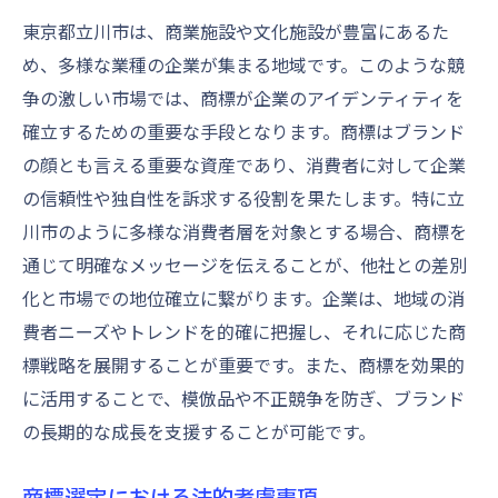
法
東京都立川市は、商業施設や文化施設が豊富にあるた
ブランド保護のための商標の選び方
め、多様な業種の企業が集まる地域です。このような競
商標侵害から身を守るためのステップ
争の激しい市場では、商標が企業のアイデンティティを
立川市でのブランド管理の実践例
確立するための重要な手段となります。商標はブランド
ブランド価値を高める商標の活用法
の顔とも言える重要な資産であり、消費者に対して企業
商標登録後のブランド維持戦略
の信頼性や独自性を訴求する役割を果たします。特に立
川市のように多様な消費者層を対象とする場合、商標を
成功企業のブランド保護事例
通じて明確なメッセージを伝えることが、他社との差別
立川市で商標登録を成功に導く知識と戦略
化と市場での地位確立に繋がります。企業は、地域の消
商標登録の成功に必要な知識
費者ニーズやトレンドを的確に把握し、それに応じた商
立川市での商標登録成功戦略
標戦略を展開することが重要です。また、商標を効果的
専門家のアドバイスを活用する方法
に活用することで、模倣品や不正競争を防ぎ、ブランド
立川市における市場調査の重要性
の長期的な成長を支援することが可能です。
商標登録後の維持管理方法
成功を収めた立川市企業の事例
商標選定における法的考慮事項