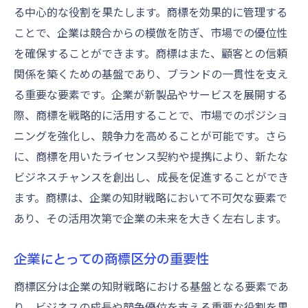
例を分析
る中心的な役割を果たします。商標を効果的に管理する
商標が企業に与える直接的影響
ことで、企業は競合からの模倣を防ぎ、市場での優位性
成功事例から見る商標の効果的活用
を確保することができます。商標はまた、顧客との信頼
関係を築くための基盤であり、ブランドの一貫性を支え
商標と企業成長の相関関係を探る
る重要な要素です。企業が新製品やサービスを展開する
商標戦略で市場の信頼を得る方法
際、商標を戦略的に活用することで、市場でのポジショ
ブランド構築における商標の役割
ニングを強化し、競争力を高めることが可能です。さら
商標活用による企業資産の増加
に、商標を用いたライセンス契約や提携により、新たな
企業の商標区分活用法市場調査と登録のステッ
ビジネスチャンスを創出し、成長を促進することができ
プガイド
ます。商標は、企業の知財戦略において不可欠な要素で
効果的な商標区分の選定方法
あり、その活用次第で企業の未来を大きく左右します。
市場調査を基にした商標戦略
企業にとっての商標区分の重要性
商標登録の基本ステップと注意点
商標区分を活用した市場展開の考え方
商標区分は企業の知財戦略における基盤となる要素であ
商標申請のための準備と手順
り、ビジネスの成長や競争優位を支える重要な役割を果