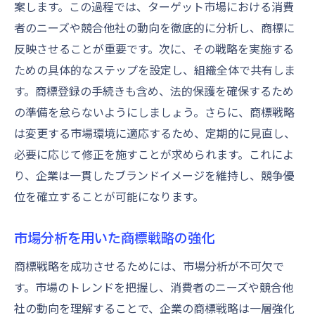
案します。この過程では、ターゲット市場における消費
知財戦略の要としての商標区分
者のニーズや競合他社の動向を徹底的に分析し、商標に
商標区分を駆使した市場展開の成功事例
反映させることが重要です。次に、その戦略を実施する
企業成長を支える商標と知的財産の関係
ための具体的なステップを設定し、組織全体で共有しま
商標区分と企業の未来を考える
す。商標登録の手続きも含め、法的保護を確保するため
の準備を怠らないようにしましょう。さらに、商標戦略
は変更する市場環境に適応するため、定期的に見直し、
必要に応じて修正を施すことが求められます。これによ
り、企業は一貫したブランドイメージを維持し、競争優
位を確立することが可能になります。
市場分析を用いた商標戦略の強化
商標戦略を成功させるためには、市場分析が不可欠で
す。市場のトレンドを把握し、消費者のニーズや競合他
社の動向を理解することで、企業の商標戦略は一層強化