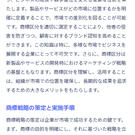
たします。製品やサービスがどの市場に位置するかを明
商標区分戦略における最新事例
確に定義することで、市場での差別化を図ることが可能
商標とブランド価値の関係企業の知財戦略を見
です。商標区分を適切に選定することにより、他者の侵
直す
害を防ぎつつ、顧客に対するブランド認知を高めること
商標とブランド価値の密接な関係
ができます。この知識は特に、多様な市場でビジネスを
ブランド価値を高める商標戦略
展開する企業にとって不可欠です。さらに、商標区分は
知財戦略の一環としての商標活用
新製品やサービスの開発時におけるマーケティング戦略
商標とブランド認知度の向上策
の基盤ともなります。商標区分を理解し、活用すること
商標がもたらすブランドの信頼性
は、組織が市場での位置を確保し、長期的な成果を追求
するための大きなメリットをもたらします。
成功企業に学ぶ商標とブランド戦略
商標区分の知識を深める企業成長を支える知財
商標戦略の策定と実施手順
の鍵
商標区分の深い理解が企業成長を促進
商標戦略の策定は企業が市場で成功するための鍵です。
まず、商標の目的を明確にし、それに基づいた戦略を立
商標区分の選択がビジネスに与える影響