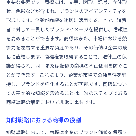
重要な要素です。商標には、文字、図形、記号、立体形
商標登録のプロセスとその重要性
状、色彩などが含まれ、ブランドのアイデンティティを
商標を基にした新事業展開の可能性
形成します。企業が商標を適切に活用することで、消費
商標ライセンスの活用とビジネス機会
者に対して一貫したブランドイメージを提供し、信頼性
商標の法律的側面と競争戦略
を高めることができます。商標はまた、市場における競
争力を左右する重要な資産であり、その価値は企業の成
商標区分を極めて市場での競争力を高める秘訣
長に直結します。商標権を取得することで、法律上の保
を公開
護が得られ、同一または類似の商標の不正使用を防ぐこ
市場での競争力を高める商標区分戦略
とができます。これにより、企業が市場での独自性を維
商標区分に基づく製品展開の応用
持し、ブランドを強化することが可能です。商標につい
商標を軸としたマーケティング施策
ての基本的な知識を深めることは、次のステップである
実際の事例から学ぶ商標区分の活用
商標戦略の策定において非常に重要です。
商標区分の最適化による成長戦略
競争環境に応じた商標区分の選択
知財戦略における商標の役割
商標が企業成長に与える影響知財戦略の成功事
知財戦略において、商標は企業のブランド価値を保護す