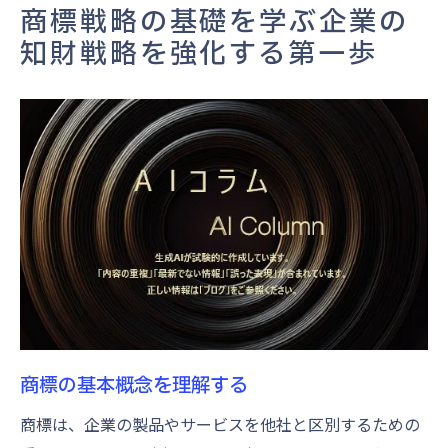
市場分析を用いた商標戦略の強化
商標戦略の基礎を学ぶ企業の
知的財産権と商標の関係性
知財戦略を強化する第一歩
商標区分の重要性を理解し企業ブランドを強化
する方法
商標区分の基本とその意義
企業ブランドを守るための商標区分
市場での認知度向上のための商標活用
競合との差別化を図る商標区分
エリア別商標戦略の考え方
商標区分を活かしたブランド価値の向上
商標を用いた競争優位の確立知財戦略の実践的
アプローチ
商標の基本概念を理解する
競争優位を生む商標の選び方
商標は、企業の製品やサービスを他社と区別するための
市場調査による商標戦略の最適化