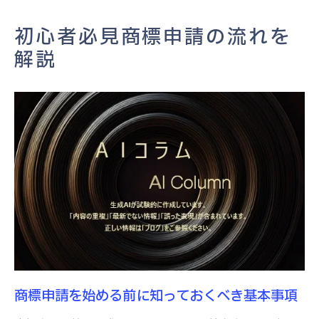
初めての商標申請で注意すべきポイント
初心者必見商標申請の流れを
成功する商標申請のための準備
解説
商標申請で失敗しないための基本ステップ
商標申請前に確認するべきリスト
商標申請の各ステップとその重要性
失敗しないための商標申請の進め方
商標カテゴリと地域選定のポイント
商標申請でのよくあるミスと回避法
商標申請成功のためのプロフェッショナル
なアドバイス
商標調査の重要性とその手順
商標調査の基本的なステップを理解する
商標申請を始める前に知っておくべき基本事項
商標調査を行うべき理由とその効果