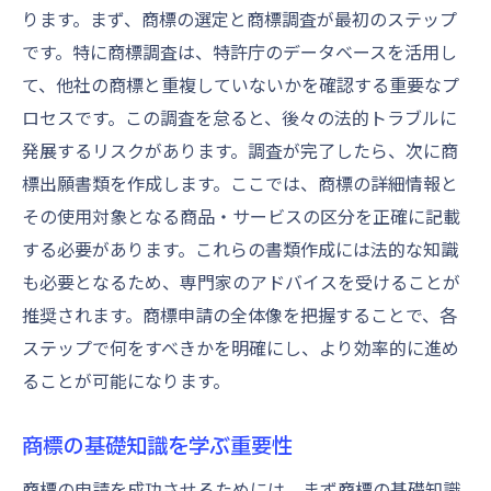
商標審査の流れを理解する
ります。まず、商標の選定と商標調査が最初のステップ
商標審査での重要なチェックポイント
です。特に商標調査は、特許庁のデータベースを活用し
て、他社の商標と重複していないかを確認する重要なプ
商標審査における一般的な問題と解決法
ロセスです。この調査を怠ると、後々の法的トラブルに
商標審査をスムーズに進めるためのヒント
発展するリスクがあります。調査が完了したら、次に商
商標審査通過のための事前準備
標出願書類を作成します。ここでは、商標の詳細情報と
商標審査中に注意すべき事項
その使用対象となる商品・サービスの区分を正確に記載
商標登録の成功に必要な準備と心構え
する必要があります。これらの書類作成には法的な知識
商標登録成功のための基本的な心構え
も必要となるため、専門家のアドバイスを受けることが
商標登録に向けた戦略的な準備
推奨されます。商標申請の全体像を把握することで、各
商標登録の成功事例から学ぶポイント
ステップで何をすべきかを明確にし、より効率的に進め
ることが可能になります。
商標登録後の維持管理とその重要性
商標登録に必要な長期的視点と計画
商標の基礎知識を学ぶ重要性
登録後の商標活用戦略を考える
商標の申請を成功させるためには、まず商標の基礎知識