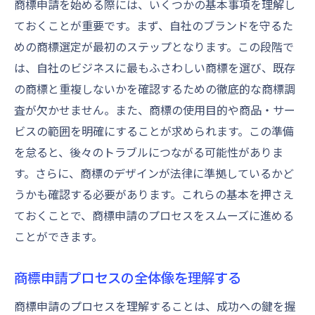
商標申請を始める際には、いくつかの基本事項を理解し
特許庁データベースを活用した商標調査法
ておくことが重要です。まず、自社のブランドを守るた
商標調査で見逃してはいけないポイント
めの商標選定が最初のステップとなります。この段階で
成功する商標調査のコツとツール
は、自社のビジネスに最もふさわしい商標を選び、既存
商標調査結果を申請戦略に活かす方法
の商標と重複しないかを確認するための徹底的な商標調
査が欠かせません。また、商標の使用目的や商品・サー
スムーズな商標登録へ導く出願書類の準備
ビスの範囲を明確にすることが求められます。この準備
商標出願書類準備の基本と重要性
を怠ると、後々のトラブルにつながる可能性がありま
商標出願書類で注意すべきポイント
す。さらに、商標のデザインが法律に準拠しているかど
商標出願に必要な書類一覧とその内容
うかも確認する必要があります。これらの基本を押さえ
商標出願書類の作成手順とコツ
ておくことで、商標申請のプロセスをスムーズに進める
出願書類管理で商標登録をスムーズに進め
ことができます。
る
専門家のサポートを受けた出願書類作成
商標申請プロセスの全体像を理解する
商標申請審査のポイントと注意点
商標申請のプロセスを理解することは、成功への鍵を握