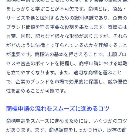
ビジネス戦略と商標申請の関係性を探る
をしっかりと学ぶことが不可欠です。商標とは、商品・
商標申請がビジネスに与える影響を考察
サービスを他と区別するための識別標識であり、企業の
商標戦略と経営戦略のリンクを理解する
ブランド価値を守る重要な役割を果たします。商標には
商標申請を活かしたブランド構築法
言葉、図形、記号など様々な形態がありますが、それら
ビジネス拡大における商標の役割
がどのように法律上で守られているのかを理解すること
商標申請をビジネス戦略に組み込む方法
が重要です。商標法の基本を押さえることで、出願プロ
セスや審査のポイントを把握し、商標申請における戦略
商標保護を活用した競争優位性の確立
を立てやすくなります。また、適切な商標を選ぶこと
商標登録を成功させるための流れを把握
で、企業のブランドを市場で効果的に保護し、競争優位
商標登録の全体プロセスを理解する
性を高めることが可能です。
商標登録を成功に導くステップバイステッ
プガイド
商標申請の流れをスムーズに進めるコツ
商標登録での成功確率を高める方法
商標申請をスムーズに進めるためには、いくつかのコツ
商標登録における重要な判断基準
があります。まず、商標調査をしっかり行い、既存の商
商標登録後の展開を見据えた準備