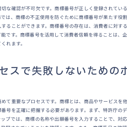
ブランド強化に役立つ商標番号の管理方法
適切な確認が不可欠です。商標番号が正しく登録されてい
商標番号によって守られるブランドイメージ
場では、商標の不正使用を防ぐために商標番号が果たす役
商標番号を活用したブランド認知度向上策
入することができます。商標番号の存在は、消費者に対す
独自性を確保するための商標番号の戦略的使い方
可能です。商標番号を活用して消費者信頼を得ることは、
ビジネス戦略を強化するための商標番号の重要性
てくれます。
商標番号がビジネス戦略に与える影響
商標番号を活用した長期的な戦略計画
セスで失敗しないための
商標番号による競争優位性の強化策
商標番号を用いたブランドの国際展開戦略
ビジネス成長を支える商標番号の戦略的利用
極めて重要なプロセスです。商標とは、商品やサービスを
商標番号と企業の持続可能な発展の関係
標番号を正確に把握する必要があります。まず、特許庁の
テップでは、商標の名称や出願番号を入力することで、対