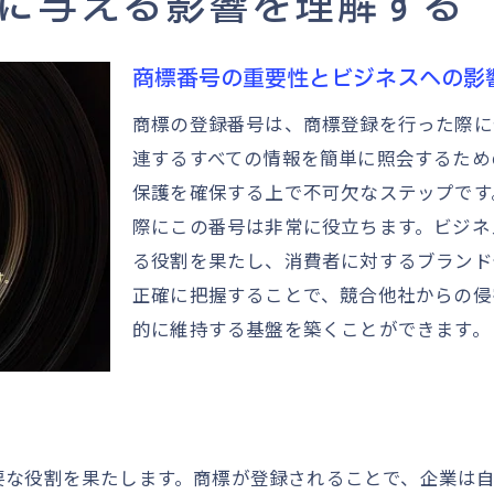
に与える影響を理解する
商標番号確認のプロセスで失敗しないためのポイント
商標番号確認の基本ステップ
商標番号の重要性とビジネスへの影
確認プロセスにおける一般的な誤解
商標の登録番号は、商標登録を行った際に
商標番号確認時の注意点
連するすべての情報を簡単に照会するため
効率的な商標番号確認のためのヒント
保護を確保する上で不可欠なステップです
プロフェッショナルによる商標番号確認の重要性
際にこの番号は非常に役立ちます。ビジネ
商標番号確認の成功事例と教訓
る役割を果たし、消費者に対するブランド
正確に把握することで、競合他社からの侵
商標の権利を守る商標番号の確認方法とは
的に維持する基盤を築くことができます。
商標番号確認の法的背景
商標権保護のための番号確認手順
模倣品対策としての商標番号の確認
商標登録の有効性を確認する方法
要な役割を果たします。商標が登録されることで、企業は
商標番号を利用した権利侵害防止策