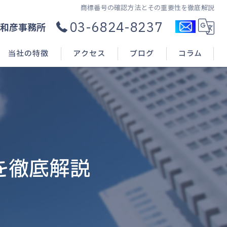
商標番号の確認方法とその重要性を徹底解説
03-6824-8237
和彦事務所
当社の特徴
アクセス
ブログ
コラム
コンサル
新規開業
申請(出願)
を徹底解説
登録
相談