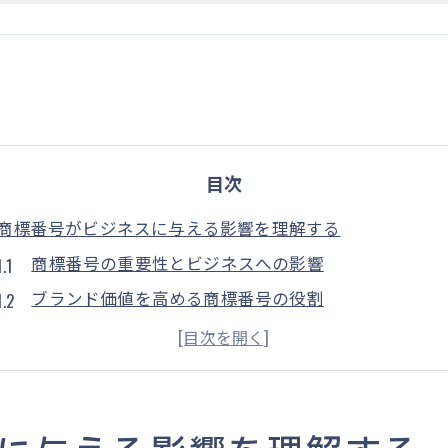
目次
商標番号がビジネスに与える影響を理解する
商標番号の重要性とビジネスへの影響
ブランド価値を高める商標番号の役割
競争市場での商標の登録番号の戦略的活用
商標番号がもたらす法的保護の重要性
企業成長に寄与する商標番号の位置づけ
消費者信頼を得るための商標番号の意義