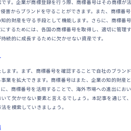
専門家と連携した商標番号確認のメリット
素です。企業が商標登録を行う際、商標番号はその商標が
利侵害からブランドを守ることができます。また、商標番
商標番号確認の結果を活用したビジネス対応
の知的財産を守る手段として機能します。さらに、商標番
商標番号確認プロセスを簡素化する方法
実にするためには、各国の商標番号を取得し、適切に管理
商標番号の確認が法的トラブルを未然に防ぐ理由
が持続的に成長するために欠かせない資産です。
商標番号確認による法的リスクの軽減
侵害訴訟を防ぐための商標番号確認
け
法的トラブル回避に役立つ商標番号確認のケーススタ
たします。まず、商標番号を確認することで自社のブラン
商標番号を確認することの法的な安心感
ら事業を拡大できます。商標番号はまた、企業の知的財産
商標番号と知的財産権の相互関係
らに、商標番号を活用することで、海外市場への進出にお
トラブル予防としての商標番号の事前確認
おいて欠かせない要素と言えるでしょう。本記事を通じて
商標番号を通じてブランドの独自性を確保する方法
方法を模索していきましょう。
ブランドアイデンティティを守る商標番号の使い方
商標番号活用による差別化戦略
義