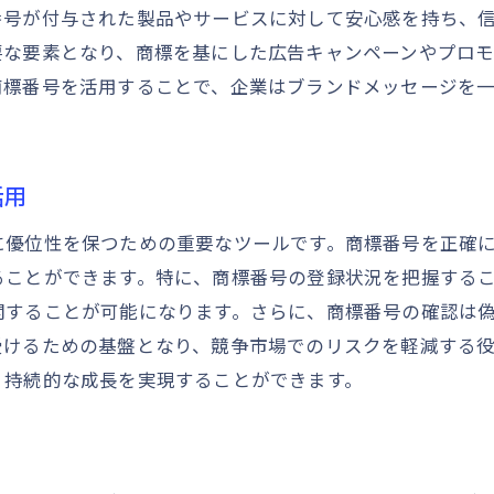
番号が付与された製品やサービスに対して安心感を持ち、
商標権維持のための定期確認の必要性
要な要素となり、商標を基にした広告キャンペーンやプロ
市場での競争力を高める商標番号の有効活用法
商標番号を活用することで、企業はブランドメッセージを
商標番号活用によるブランド戦略
競合他社との差別化を図る商標番号
商標番号を活用したマーケティング戦略
活用
商標番号のデータ活用による市場分析
に優位性を保つための重要なツールです。商標番号を正確
商標番号を通じた新規市場参入戦略
ることができます。特に、商標番号の登録状況を把握する
商標番号と消費者認知の向上策
開することが可能になります。さらに、商標番号の確認は
商標番号確認に重要な具体的ステップを解説
受けるための基盤となり、競争市場でのリスクを軽減する
、持続的な成長を実現することができます。
商標番号確認の初歩的手続き
オンラインツールを使った商標番号検索
商標番号確認に必要な書類とその準備