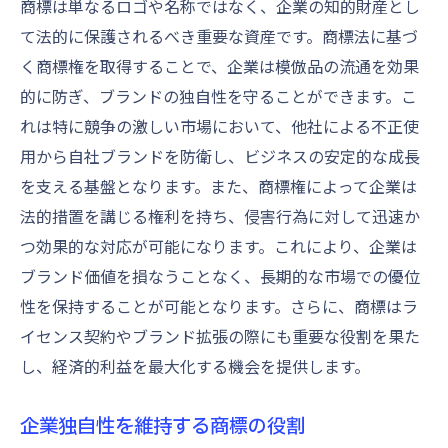
商標は単なるロゴや名称ではなく、企業の知的財産とし
市場における商標の競争力
て法的に保護されるべき重要な資産です。商標法に基づ
く商標権を取得することで、企業は模倣品の流通を効果
商標保護が企業成長を促す理由
的に防ぎ、ブランドの独自性を守ることができます。こ
商標が企業成長に与える影響
れは特に競争の激しい市場において、他社による不正使
成長戦略としての商標保護
用から自社ブランドを防衛し、ビジネスの安定的な成長
商標が新市場開拓を後押しする方法
を支える基盤となります。また、商標権によって企業は
企業成長を支える商標の経済的価値
法的措置を講じる権利を持ち、侵害行為に対して迅速か
商標育成がもたらす長期的な利益
つ効果的な対応が可能になります。これにより、企業は
商標保護によるリスク管理
ブランド価値を損なうことなく、長期的な市場での優位
市場競争における商標の役割とその未来
性を保持することが可能となります。さらに、商標はラ
イセンス契約やブランド拡張の際にも重要な役割を果た
進化する商標の市場戦略
し、経済的利益を最大化する機会を提供します。
未来の商標保護技術
市場競争を勝ち抜くための商標活用法
企業独自性を維持する商標の役割
グローバル市場における商標の重要性