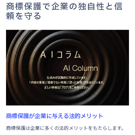
商標登録の手続きとその重要性
商標保護で企業の独自性と信
現代ビジネスにおける商標の重要性と戦略
頼を守る
商標戦略の最新トレンド
商標が企業戦略に与える影響
競争市場での商標活用法
企業価値を高める商標ポートフォリオ
商標戦略における国際的視点
商標の価値評価とその応用
他社との差別化を実現する商標の力
差別化戦略における商標の役割
商標で実現するブランドのユニーク性
競争優位を確立する商標の選定
商標保護が企業に与える法的メリット
商標とブランドポジショニングの関係
商標保護は企業に多くの法的メリットをもたらします。
消費者認知を高める商標活用