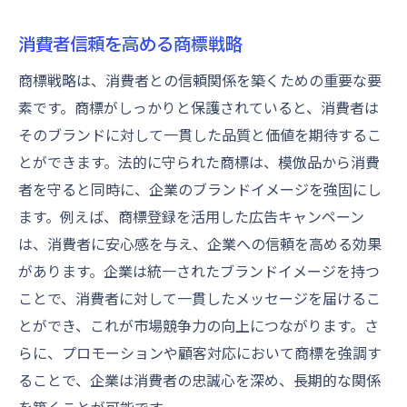
商標保護がもたらす消費者価値
消費者信頼を高める商標戦略
ブランド戦略における商標の役割
商標がブランドイメージに与える影響
商標戦略は、消費者との信頼関係を築くための重要な要
素です。商標がしっかりと保護されていると、消費者は
商標で実現するブランドの一貫性
そのブランドに対して一貫した品質と価値を期待するこ
商標が企業のビジョンを体現する方法
とができます。法的に守られた商標は、模倣品から消費
企業ビジョンを反映する商標設計
者を守ると同時に、企業のブランドイメージを強固にし
商標を通じた企業文化の表現
ます。例えば、商標登録を活用した広告キャンペーン
ビジョンと一致した商標選定の重要性
は、消費者に安心感を与え、企業への信頼を高める効果
商標が企業理念を伝える方法
があります。企業は統一されたブランドイメージを持つ
商標がビジョンの実現を支える役割
ことで、消費者に対して一貫したメッセージを届けるこ
企業の未来を示す商標の活用事例
とができ、これが市場競争力の向上につながります。さ
らに、プロモーションや顧客対応において商標を強調す
ることで、企業は消費者の忠誠心を深め、長期的な関係