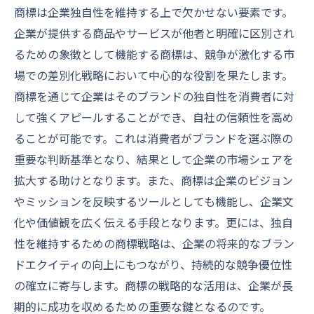
商標は企業独自性を維持する上で欠かせない要素です。
デジタル時代の商標管理
企業が提供する商品やサービスが他者と明確に区別され
商標の未来と企業の挑戦
るための象徴として機能する商標は、競争が激化する市
企業価値向上の鍵となる商標戦略
場での差別化戦略において中心的な役割を果たします。
商標戦略が企業価値に与える影響
商標を通じて企業はそのブランドの独自性を消費者に対
成功する商標戦略の構築法
して強くアピールすることができ、自社の信頼性を高め
企業価値向上に繋がる商標管理
ることが可能です。これは消費者がブランドを選ぶ際の
重要な判断基準となり、結果として企業の市場シェアを
商標戦略と財務パフォーマンスの関連
拡大する助けとなります。また、商標は企業のビジョン
商標が企業のブランディングを強化する方
やミッションを反映するツールとしても機能し、企業文
法
化や価値観を広く伝える手段となります。更には、独自
商標戦略におけるイノベーション
性を維持するための商標戦略は、企業の将来的なブラン
ブランド価値を高める商標保護の効果
ドエクイティの向上にもつながり、持続的な競争優位性
商標保護とブランド価値の相関
の確立に寄与します。商標の戦略的な活用は、企業が長
ブランド価値向上のための商標施策
期的に成功を収めるための重要な鍵となるのです。