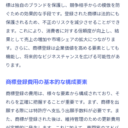
標は独自のブランドを保護し、競争相手からの模倣を防
専門家の活用で出願の成功率を高める
ぐための効果的な手段です。登録された商標は法的にも
商標の選定と出願のタイミングを最適化
保護されるため、不正のリスクを減少させることができ
出願の効率を上げるためのテクノロジー活
ます。これにより、消費者に対する信頼度が向上し、結
用
果として売上の増加や市場シェアの拡大につながりま
効率的な出願で得られるビジネスの利点
す。さらに、商標登録は企業価値を高める要素としても
商標登録の初期費用と長期的な維持費用を考慮
機能し、将来的なビジネスチャンスを広げる可能性があ
する方法
ります。
初期コストを抑えるための計画立案
長期的な視点で見る商標維持費用の管理
商標登録費用の基本的な構成要素
商標登録における費用対策の重要性
商標登録の費用は、様々な要素から構成されており、そ
費用の見積もりと資金計画の作成
れらを正確に把握することが重要です。まず、商標を出
商標維持に必要な資金リソースの確保
願する際には特許庁へ支払う出願手数料が必要です。ま
た、商標が登録された後は、維持管理のための更新費用
初期費用と維持費用のバランスを取る方法
が定期的に発生します。これに加えて、専門家のアドバ