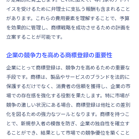
商標デザインが料金に及ぼす影響とその最適化
イスを受けるために弁理士に支払う報酬も含まれること
商標デザインの選定が費用に与える影響を
があります。これらの費用要素を理解することで、予算
知る
を効果的に管理し、商標戦略を成功させるための計画を
コストの影響を抑えるためのデザイン戦略
立案することが可能です。
費用効果の高い商標デザインの選び方
デザイン変更による追加費用を避ける方法
企業の競争力を高める商標登録の重要性
商標デザインの見直しでコスト最適化
企業にとって商標登録は、競争力を高めるための重要な
デザインが商標登録費用に及ぼす長期的な
手段です。商標は、製品やサービスのブランドを法的に
影響
保護するだけでなく、消費者の信頼を獲得し、企業の市
商標登録で競争力を高めるための効率的な戦略
場での存在感を強化する役割を果たします。特に市場が
商標を活用した市場競争力の強化方法
競争の激しい状況にある場合、商標登録は他社との差別
化を図るための強力なツールとなります。商標を持つこ
競争優位性を築くための商標戦略
とで、新規参入者の模倣を防ぎ、企業の独自性を確立す
費用効率の良い商標実施計画の作成
ることができ、結果として市場での競争優位を築くこと
商標登録で得られるブランド価値の向上