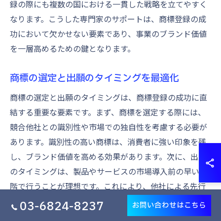
録の際にも複数の国における一貫した戦略を立てやすく
なります。こうした専門家のサポートは、商標登録の成
功において欠かせない要素であり、事業のブランド価値
を一層高めるための鍵となります。
商標の選定と出願のタイミングを最適化
商標の選定と出願のタイミングは、商標登録の成功に直
結する重要な要素です。まず、商標を選定する際には、
競合他社との識別性や市場での独自性を考慮する必要が
あります。識別性の高い商標は、消費者に強い印象を残
し、ブランド価値を高める効果があります。次に、出願
のタイミングは、製品やサービスの市場導入前の早い段
階で行うことが理想です。これにより、他社による先行
登録のリスクを回避し、安心してブランド展開を進める
03-6824-8237
お問い合わせはこちら
ことができます。さらに、商標登録の国や地域を事前に