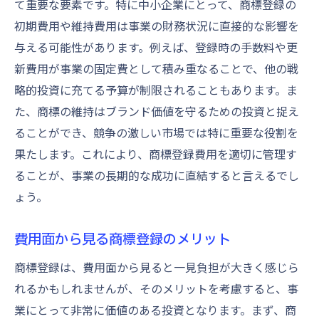
て重要な要素です。特に中小企業にとって、商標登録の
専門家の助言を活用して費用を最適化
初期費用や維持費用は事業の財務状況に直接的な影響を
長期的な視点で見る商標費用配分の重要性
与える可能性があります。例えば、登録時の手数料や更
新費用が事業の固定費として積み重なることで、他の戦
商標登録で避けられる追加費用の管理法
略的投資に充てる予算が制限されることもあります。ま
予期せぬ費用を避けるための事前対策
た、商標の維持はブランド価値を守るための投資と捉え
商標登録時に注意すべきコスト障害
ることができ、競争の激しい市場では特に重要な役割を
登録後に発生する可能性のある追加料金
果たします。これにより、商標登録費用を適切に管理す
費用削減のための申請書類の最適化
ることが、事業の長期的な成功に直結すると言えるでし
商標管理における継続的な費用監視
ょう。
追加費用を最小限にするための事前準備
商標登録における出願の効率化戦略
費用面から見る商標登録のメリット
効率的な出願プロセスで時間とコストを削
商標登録は、費用面から見ると一見負担が大きく感じら
減
れるかもしれませんが、そのメリットを考慮すると、事
商標出願書類の適正な準備と提出
業にとって非常に価値のある投資となります。まず、商