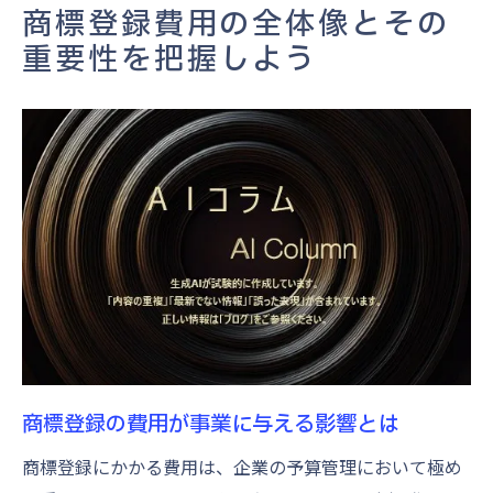
商標登録費用を最適化するための第一歩
商標登録費用の全体像とその
商標登録の成功に向けた費用の見積方法
重要性を把握しよう
商標登録にかかる具体的な料金構成を解説
出願から登録までの費用プロセス
商標登録における法定手数料とは
審査請求料とその計算方法
商標維持費用の考慮ポイント
追加費用を抑えるための申請戦略
費用構成の理解がもたらす事業の安定
商標登録を成功させるための戦略的な費用配分
商標費用の予算内訳を決める方法
費用対効果を考えた商標登録戦略
商標登録の費用が事業に与える影響とは
成功事例に学ぶ費用配分のコツ
商標登録にかかる費用は、企業の予算管理において極め
商標登録の初期費用を抑えるテクニック