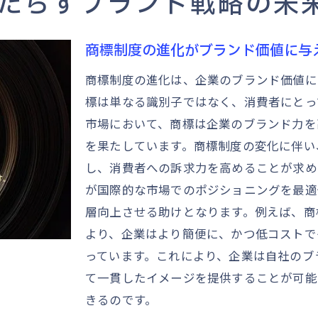
たらすブランド戦略の未
グローバル市場で商標が果たす役割とその重要性
国際市場における商標の戦略的役割
商標制度の進化がブランド価値に与
グローバル市場での商標保護の重要性
商標制度の進化は、企業のブランド価値に
商標がグローバルブランド構築に果たす影響
標は単なる識別子ではなく、消費者にとっ
国際ビジネスにおける商標の意義とその変化
市場において、商標は企業のブランド力を
グローバル市場における商標登録の要点
を果たしています。商標制度の変化に伴い
商標が国際市場の競争優位性を高める理由
し、消費者への訴求力を高めることが求め
が国際的な市場でのポジショニングを最適
企業の競争力を左右する商標の国際的視点
層向上させる助けとなります。例えば、商
商標の国際的視点と企業競争力の関係性
より、企業はより簡便に、かつ低コストで
国際市場での商標戦略構築の鍵
っています。これにより、企業は自社のブ
商標の国際的展開が企業に与える影響
て一貫したイメージを提供することが可能
グローバル視点での商標権の管理方法
きるのです。
商標が企業の国際競争力に与える影響