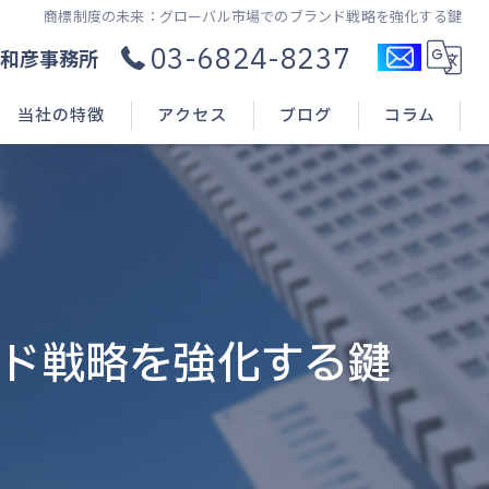
商標制度の未来：グローバル市場でのブランド戦略を強化する鍵
03-6824-8237
和彦事務所
当社の特徴
アクセス
ブログ
コラム
コンサル
新規開業
申請(出願)
ド戦略を強化する鍵
登録
相談