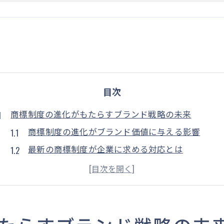
目次
商標制度の進化がもたらすブランド戦略の未来
商標制度の進化がブランド価値に与える影響
最新の商標制度が企業に求める対応とは
デジタル時代における商標制度の進化
商標制度の変革とブランド戦略の新たな関連性
持続可能なブランド戦略を支える商標制度の未来
商標制度の進化が国際市場に与えるインパクト