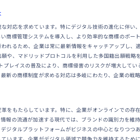
企業戦略における商標の国際的活用法
は
商標を活用したビジネス成長の鍵とは
速な対応を求めています。特にデジタル技術の進化に伴い
商標活用によるビジネス成長の実現方法
しい商標管理システムを導入し、より効率的な商標のポー
商標による新市場開拓の成功事例
行われるため、企業は常に最新情報をキャッチアップし、
商標を通じたブランド価値の最大化
出願や、マドリッドプロトコルを利用した多国籍出願戦略
商標を活用した競争力強化の秘訣
ットプレイスの普及により、商標侵害のリスクが増大して
、最新の商標制度が求める対応は多岐にわたり、企業の戦
商標戦略がビジネス成長に与える影響
商標を活用したビジネスモデルの革新
商標制度が支える企業のビジョンとブランド力
商標制度が企業のビジョン形成に与える役割
変革をもたらしています。特に、企業がオンラインでの存
た情報の流通が加速する現代では、ブランドの識別力を維
商標によるブランド強化の手法
、デジタルプラットフォームがビジネスの中心となりつつ
商標制度が企業の長期的ブランド戦略を支える理
しています。企業がデジタル領域で競争力を維持するため