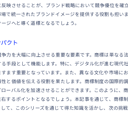
新しい商標形態が開くビジネスの可能性
に反映させることが、ブランド戦略において競争優位を確
多様な商標がもたらす市場での競争優位性
市場で統一されたブランドイメージを提供する役割も担い
テージへと導く道標となるでしょう。
商標の多様化による革新的なブランド戦略
多様化する商標の実例とその効果
ンパクト
国際市場での商標制度がもたらす競争優位性
国際市場での商標制度の特徴と優位性
競争力を大幅に向上させる重要な要素です。商標は単なる
商標制度がもたらす国際競争の優位性
する手段として機能します。特に、デジタル化が進む現代
ますます重要となっています。また、異なる文化や市場に
国際商標制度が企業にもたらす成長機会
頼性と価値を伝える役割を果たします。商標制度の国際的
商標制度による国際市場での差別化戦略
グローバル化を加速させることができます。このように、
国際市場での商標登録の成功ポイント
左右するポイントとなるでしょう。本記事を通じて、商標
商標制度が競争優位性を強化する理由
そして、このシリーズを通じて得た知識を活かし、次の挑戦