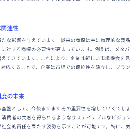
商標とブランドビジョンの関係性
企業ビジョンにおける商標戦略の重要性
商標制度がブランド力を高める方法
な関連性
未来を見据えた商標戦略で市場競争に勝つ方法
新たな影響を与えています。従来の商標は主に物理的な製
未来志向の商標戦略の立案と実施
に対する商標の必要性が高まっています。例えば、メタバー
市場競争に勝つための商標戦略の策定
増えてきています。これにより、企業は新しい市場機会を
未来を見据えた商標戦略がもたらす競争優位性
に対応することで、企業は市場での優位性を確立し、ブラ
商標戦略の未来志向が企業にもたらす効果
商標を活用した未来予測と戦略構築
持続可能な競争優位を実現する商標戦略
制度の未来
商標の多様化が企業にもたらす新たな可能性
る基盤として、今後ますますその重要性を増していくでし
多様化する商標が企業に与える新機会
、消費者の共感を得られるようなサステイナブルなビジョ
商標の多様化がビジネスモデルに与える影響
が社会的責任を果たす姿勢を示すことが可能です。特に、