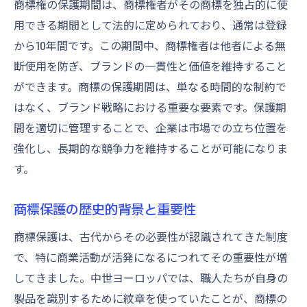
商標権の保護期間は、商標権者がその商標を独占的に使
商標更新期限のリマインダー設定法
用できる期間として法的に定められており、通常は登録
商標更新プロセスのステップバイステップ
から10年間です。この期間中、商標権者は他者による無
ガイド
断使用を防ぎ、ブランドの一貫性と価値を維持すること
商標権更新申請に必要な書類と手続き
ができます。商標の保護期間は、単なる時間的な制約で
商標更新における費用対効果の考慮
はなく、ブランド戦略における重要な要素です。保護期
商標更新期限を管理するためのベストプラ
間を適切に管理することで、企業は市場での立ち位置を
クティス
強化し、長期的な競争力を維持することが可能になりま
商標保護期間の更新を成功させるための秘
す。
訣
商標保護の歴史的背景と重要性
商標の保護期間が切れた場合のリスクと対策を
考える
商標保護は、古代からその必要性が認識されてきた制度
商標未更新によるビジネスリスク
で、特に商業活動が活発になるにつれてその重要性が増
商標権喪失後の再取得の難しさ
してきました。中世ヨーロッパでは、職人たちが自身の
製品を識別するために紋章を使っていたことが、商標の
競合他社による商標使用の可能性