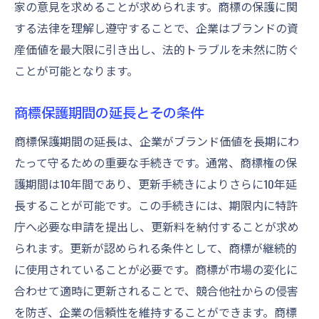
商標保護期間を通じてビジネスを守るための心
家の意見を求めることが求められます。商標の保護に関
得
する法律を理解し遵守することで、企業はブランドの資
商標保護におけるリスク管理の重要性
産価値を最大限に引き出し、法的トラブルを未然に防ぐ
ことが可能となります。
商標を守るためのチーム作り
商標保護に関する社員教育の推進
商標保護期間の延長とその条件
商標保護戦略と企業文化の統合
商標保護期間の延長は、企業がブランド価値を長期にわ
商標保護のための定期的な監査
たって守るための重要な手続きです。通常、商標権の保
商標保護を通じた持続可能なビジネスモデ
護期間は10年間であり、更新手続きによりさらに10年延
ル構築
長することが可能です。この手続きには、期限内に特許
庁へ必要な申請を提出し、更新料を納付することが求め
られます。更新が認められる条件として、商標が継続的
に使用されていることが必要です。商標が市場の変化に
合わせて適時に更新されることで、競合他社からの侵害
を防ぎ、企業の信頼性を維持することができます。商標