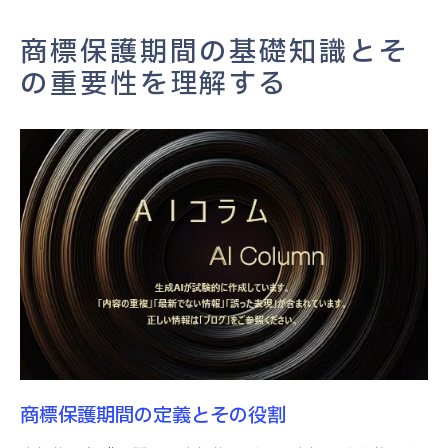
商標保護期間の延長とその条件
商標保護期間の基礎知識とそ
商標保護期間を知らないことによるリスク
の重要性を理解する
商標の保護期間を管理するための最適な方法と
は
商標管理ソフトウェアの導入
専門家による商標管理支援の活用
商標保護期間の一覧表作成方法
商標管理における定期的なレビューの重要
性
商標ポートフォリオの効果的な管理戦略
商標保護におけるグローバルな視点
更新を逃さないために知っておくべき商標の期
商標保護期間の定義とその役割
限管理