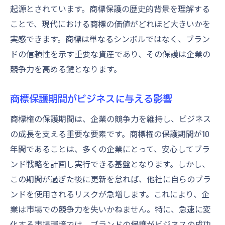
起源とされています。商標保護の歴史的背景を理解する
期限切れ商標に対する緊急対策
ことで、現代における商標の価値がどれほど大きいかを
商標保護期間切れを防ぐための予防策
実感できます。商標は単なるシンボルではなく、ブラン
商標権喪失後のブランド再構築戦略
ドの信頼性を示す重要な資産であり、その保護は企業の
商標の保護期間を最大限に活用するための戦略
競争力を高める鍵となります。
商標を活用したブランド強化法
商標保護期間中のライセンス戦略
商標保護期間がビジネスに与える影響
商標を利用したマーケティング施策
商標権の保護期間は、企業の競争力を維持し、ビジネス
商標保護期間中に新しい市場を開拓する方
の成長を支える重要な要素です。商標権の保護期間が10
法
年間であることは、多くの企業にとって、安心してブラ
ンド戦略を計画し実行できる基盤となります。しかし、
商標保護期間を通じた競争優位性の確保
この期間が過ぎた後に更新を怠れば、他社に自らのブラ
商標保護と企業価値の向上戦略
ンドを使用されるリスクが急増します。これにより、企
商標権更新の重要性とそのプロセスを詳しく解
業は市場での競争力を失いかねません。特に、急速に変
説
化する市場環境では、ブランドの保護がビジネスの成功