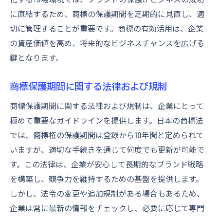
商標権更新の基本ステップ
に直結するため、商標の保護期間を定期的に見直し、適
商標権更新における法的要件
切に管理することが重要です。商標の有効活用は、企業
商標権更新のための準備と計画
の資産価値を高め、将来的なビジネスチャンスを広げる
商標権更新に関連するコスト管理
鍵となります。
商標権更新の頻度とその理由
商標保護期間に関する法律および規制
商標権更新の成功事例と学び
商標の保護期間中にブランド価値を高める方法
商標保護期間に関する法律および規制は、企業にとって
極めて重要なガイドラインを提供します。日本の商標法
商標を活かしたブランド拡張戦略
では、商標権の保護期間は登録から10年間と定められて
商標を用いた新製品開発のアイデア
いますが、適切な手続きを通じて何度でも更新が可能で
顧客への商標認知度向上施策
す。この法律は、企業が安心して長期的なブランド戦略
商標を利用したオムニチャネルアプローチ
を構築し、競争力を維持するための基盤を提供します。
商標を通じたブランドストーリーテリング
しかし、法令の変更や追加規制がある場合もあるため、
商標保護期間中の顧客ロイヤリティ向上策
企業は常に最新の情報をチェックし、必要に応じて専門